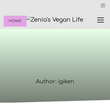
HOME
Author:
igiken