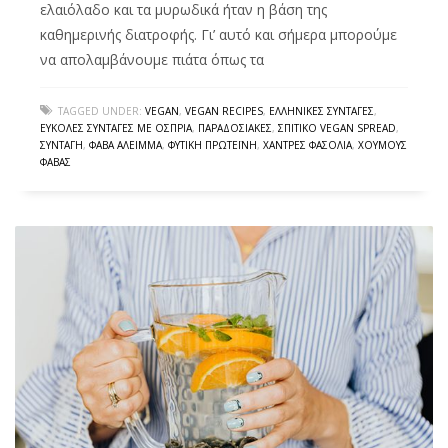
ελαιόλαδο και τα μυρωδικά ήταν η βάση της
καθημερινής διατροφής. Γι’ αυτό και σήμερα μπορούμε
να απολαμβάνουμε πιάτα όπως τα
TAGGED UNDER:
VEGAN
,
VEGAN RECIPES
,
ΕΛΛΗΝΙΚΈΣ ΣΥΝΤΑΓΈΣ
,
ΕΎΚΟΛΕΣ ΣΥΝΤΑΓΈΣ ΜΕ ΌΣΠΡΙΑ
,
ΠΑΡΑΔΟΣΙΑΚΈΣ
,
ΣΠΙΤΙΚΌ VEGAN SPREAD
,
ΣΥΝΤΑΓΉ
,
ΦΆΒΑ ΆΛΕΙΜΜΑ
,
ΦΥΤΙΚΉ ΠΡΩΤΕΪ́ΝΗ
,
ΧΆΝΤΡΕΣ ΦΑΣΌΛΙΑ
,
ΧΟΎΜΟΥΣ
ΦΆΒΑΣ