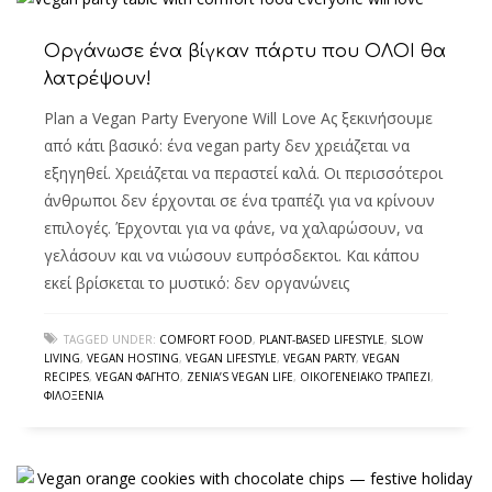
Οργάνωσε ένα βίγκαν πάρτυ που ΟΛΟΙ θα
λατρέψουν!
Plan a Vegan Party Everyone Will Love Ας ξεκινήσουμε
από κάτι βασικό: ένα vegan party δεν χρειάζεται να
εξηγηθεί. Χρειάζεται να περαστεί καλά. Οι περισσότεροι
άνθρωποι δεν έρχονται σε ένα τραπέζι για να κρίνουν
επιλογές. Έρχονται για να φάνε, να χαλαρώσουν, να
γελάσουν και να νιώσουν ευπρόσδεκτοι. Και κάπου
εκεί βρίσκεται το μυστικό: δεν οργανώνεις
TAGGED UNDER:
COMFORT FOOD
,
PLANT-BASED LIFESTYLE
,
SLOW
LIVING
,
VEGAN HOSTING
,
VEGAN LIFESTYLE
,
VEGAN PARTY
,
VEGAN
RECIPES
,
VEGAN ΦΑΓΗΤΌ
,
ZENIA’S VEGAN LIFE
,
ΟΙΚΟΓΕΝΕΙΑΚΌ ΤΡΑΠΈΖΙ
,
ΦΙΛΟΞΕΝΊΑ