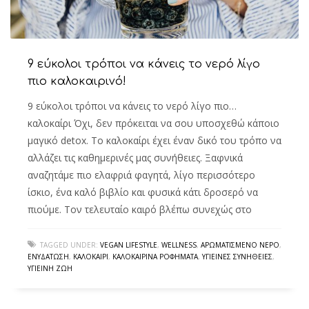
9 εύκολοι τρόποι να κάνεις το νερό λίγο
πιο καλοκαιρινό!
9 εύκολοι τρόποι να κάνεις το νερό λίγο πιο…
καλοκαίρι Όχι, δεν πρόκειται να σου υποσχεθώ κάποιο
μαγικό detox. Το καλοκαίρι έχει έναν δικό του τρόπο να
αλλάζει τις καθημερινές μας συνήθειες. Ξαφνικά
αναζητάμε πιο ελαφριά φαγητά, λίγο περισσότερο
ίσκιο, ένα καλό βιβλίο και φυσικά κάτι δροσερό να
πιούμε. Τον τελευταίο καιρό βλέπω συνεχώς στο
TAGGED UNDER:
VEGAN LIFESTYLE
,
WELLNESS
,
ΑΡΩΜΑΤΙΣΜΈΝΟ ΝΕΡΌ
,
ΕΝΥΔΆΤΩΣΗ
,
ΚΑΛΟΚΑΊΡΙ
,
ΚΑΛΟΚΑΙΡΙΝΆ ΡΟΦΉΜΑΤΑ
,
ΥΓΙΕΙΝΈΣ ΣΥΝΉΘΕΙΕΣ
,
ΥΓΙΕΙΝΉ ΖΩΉ