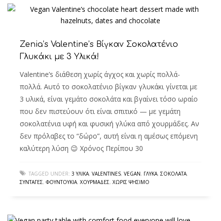
Zenia’s Valentine’s Βίγκαν Σοκολατένιο
Γλυκάκι με 3 Υλικά!
Valentine’s διάθεση χωρίς άγχος και χωρίς πολλά-
πολλά. Αυτό το σοκολατένιο βίγκαν γλυκάκι γίνεται με
3 υλικά, είναι γεμάτο σοκολάτα και βγαίνει τόσο ωραίο
που δεν πιστεύουν ότι είναι σπιτικό — με γεμάτη
σοκολατένια υφή και φυσική γλύκα από χουρμάδες. Αν
δεν πρόλαβες το “δώρο”, αυτή είναι η αμέσως επόμενη
καλύτερη λύση 😉 Χρόνος Περίπου 30
TAGGED UNDER:
3 ΥΛΙΚΆ
,
VALENTINES
,
VEGAN
,
ΓΛΥΚΆ
,
ΣΟΚΟΛΆΤΑ
,
ΣΥΝΤΑΓΈΣ
,
ΦΟΥΝΤΟΎΚΙΑ
,
ΧΟΥΡΜΆΔΕΣ
,
ΧΩΡΊΣ ΨΉΣΙΜΟ