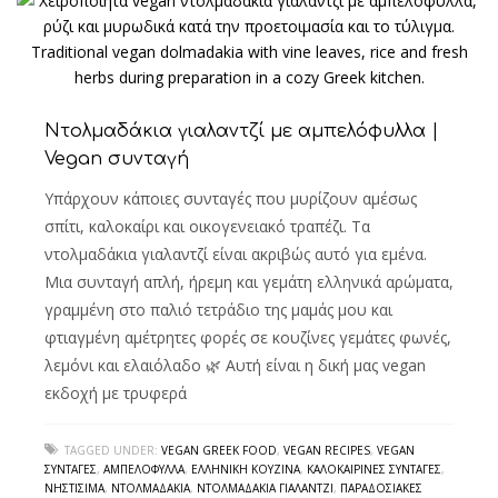
Ντολμαδάκια γιαλαντζί με αμπελόφυλλα |
Vegan συνταγή
Υπάρχουν κάποιες συνταγές που μυρίζουν αμέσως
σπίτι, καλοκαίρι και οικογενειακό τραπέζι. Τα
ντολμαδάκια γιαλαντζί είναι ακριβώς αυτό για εμένα.
Μια συνταγή απλή, ήρεμη και γεμάτη ελληνικά αρώματα,
γραμμένη στο παλιό τετράδιο της μαμάς μου και
φτιαγμένη αμέτρητες φορές σε κουζίνες γεμάτες φωνές,
λεμόνι και ελαιόλαδο 🌿 Αυτή είναι η δική μας vegan
εκδοχή με τρυφερά
TAGGED UNDER:
VEGAN GREEK FOOD
,
VEGAN RECIPES
,
VEGAN
ΣΥΝΤΑΓΈΣ
,
ΑΜΠΕΛΌΦΥΛΛΑ
,
ΕΛΛΗΝΙΚΉ ΚΟΥΖΊΝΑ
,
ΚΑΛΟΚΑΙΡΙΝΈΣ ΣΥΝΤΑΓΈΣ
,
ΝΗΣΤΊΣΙΜΑ
,
ΝΤΟΛΜΑΔΆΚΙΑ
,
ΝΤΟΛΜΑΔΆΚΙΑ ΓΙΑΛΑΝΤΖΊ
,
ΠΑΡΑΔΟΣΙΑΚΈΣ