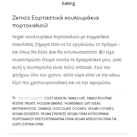
Zenia’s Εορταστικά κουλουράκια
πορτοκαλιού!
Vegan κουλουράκια πορτοκαλιού με κομματάκια
σοκολάτας Σήμερα είπα να το οργανώσω το πράγμα –
και όπως θα δείτε (και θα εντυπωσιαστείτε 😄) είχα
συγκεντρώσει έτοιμα οοολα τα πραγματάκια μου, γιατί
αυτή η συνταγούλα είναι πολύ σπέσιαλ. Εγώ την
φτιάχνω όλο τον χρόνο, αλλά τώρα είπα να την κάνω
λίγο πιο χριστουγεννιάτικη και να την αφιερώσω
TAGGED UNDER:
COZY SEASON
,
FAMILY LIFE
,
FAMILY ROUTINE
,
FESTIVE TREATS
,
HOLIDAY BAKING
,
HOMEMADE GIFT IDEAS
,
MOTHERHOOD
,
ORANGE CHOCOLATE COOKIES
,
VEGAN COOKIES
,
VEGAN DESSERTS
,
VEGAN ΣΥΝΤΑΓΈΣ VEGAN ΓΛΥΚΆ ΚΟΥΛΟΥΡΆΚΙΑ
ΠΟΡΤΟΚΑΛΙΟΎ ΧΡΙΣΤΟΥΓΕΝΝΙΆΤΙΚΑ ΓΛΥΚΆ VEGAN ΜΠΙΣΚΌΤΑ ΓΛΥΚΆ ΓΙΑ
ΔΏΡΟ ΣΠΙΤΙΚΆ ΓΛΥΚΆ