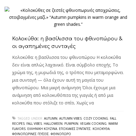
Κολοκύθα: η βασίλισσα του φθινοπώρου &
οι αγαπημένες συνταγές
Κολοκύθα: η βασίλισσα του φθινοπώρου Η κολοκύθα
δεν είναι απλώς λαχανικό. Είναι σύμβολο εποχής. Το
χρώμα της, η μυρωδιά της, ο τρόπος που μεταμορφώνει
μια συνταγή — όλα έχουν αυτή τη μαγεία του
φθινοπώρου. Μια μικρή ανάμνηση Όλοι έχουμε μια
ανάμνηση από κολοκυθόπιτα της γιαγιάς ή από μια
κολοκύθα που στόλιζε το σπίτι. Χωρίς να
TAGGED UNDER:
AUTUMN
,
AUTUMN VIBES
,
COZY COOKING
,
FALL
RECIPES
,
FALL VIBES
,
HALLOWEEN
,
PUMPKIN
,
VEGAN COOKING
,
WARM
FLAVORS
,
ΕΛΛΗΝΙΚΉ ΚΟΥΖΊΝΑ
,
ΕΠΟΧΙΑΚΈΣ ΣΥΝΤΑΓΈΣ
,
ΚΟΛΟΚΎΘΑ
,
ΦΘΙΝΟΠΩΡΙΝΈΣ ΓΕΎΣΕΙΣ
,
ΦΘΙΝΌΠΩΡΟ