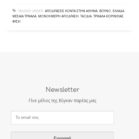
TAGGED UNDER:
ΑΠΟΔΡΆΣΕΙΣ ΚΟΝΤΆ ΣΤΗΝ ΑΘΉΝΑ
,
ΒΟΥΝΌ
,
ΕΛΛΆΔΑ
,
ΜΕΣΑΊΑ ΤΡΊΚΑΛΑ
,
ΜΟΝΟΉΜΕΡΗ ΑΠΌΔΡΑΣΗ
,
ΤΑΞΊΔΙΑ
,
ΤΡΊΚΑΛΑ ΚΟΡΙΝΘΊΑΣ
,
ΦΎΣΗ
Newsletter
Γίνε μέλος της Βίγκαν παρέας μας