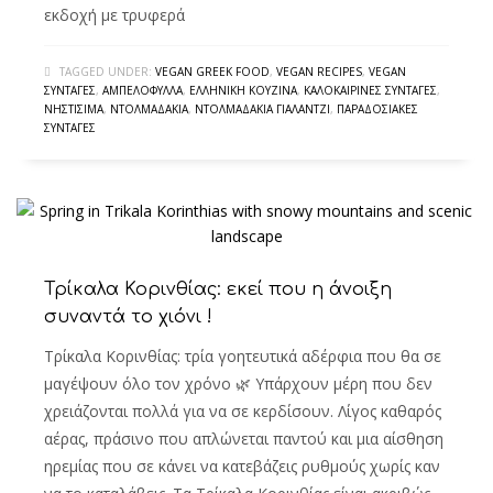
εκδοχή με τρυφερά
TAGGED UNDER:
VEGAN GREEK FOOD
,
VEGAN RECIPES
,
VEGAN
ΣΥΝΤΑΓΈΣ
,
ΑΜΠΕΛΌΦΥΛΛΑ
,
ΕΛΛΗΝΙΚΉ ΚΟΥΖΊΝΑ
,
ΚΑΛΟΚΑΙΡΙΝΈΣ ΣΥΝΤΑΓΈΣ
,
ΝΗΣΤΊΣΙΜΑ
,
ΝΤΟΛΜΑΔΆΚΙΑ
,
ΝΤΟΛΜΑΔΆΚΙΑ ΓΙΑΛΑΝΤΖΊ
,
ΠΑΡΑΔΟΣΙΑΚΈΣ
ΣΥΝΤΑΓΈΣ
Τρίκαλα Κορινθίας: εκεί που η άνοιξη
συναντά το χιόνι !
Τρίκαλα Κορινθίας: τρία γοητευτικά αδέρφια που θα σε
μαγέψουν όλο τον χρόνο 🌿 Υπάρχουν μέρη που δεν
χρειάζονται πολλά για να σε κερδίσουν. Λίγος καθαρός
αέρας, πράσινο που απλώνεται παντού και μια αίσθηση
ηρεμίας που σε κάνει να κατεβάζεις ρυθμούς χωρίς καν