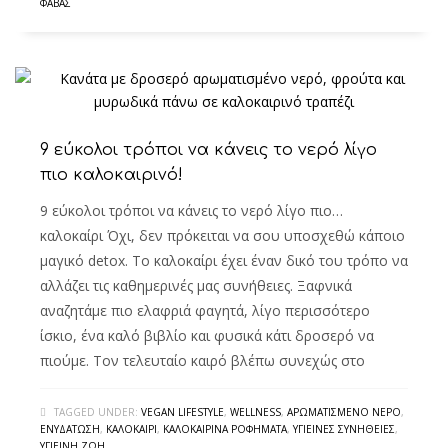
ΦΆΒΑΣ
9 εύκολοι τρόποι να κάνεις το νερό λίγο
πιο καλοκαιρινό!
9 εύκολοι τρόποι να κάνεις το νερό λίγο πιο…
καλοκαίρι Όχι, δεν πρόκειται να σου υποσχεθώ κάποιο
μαγικό detox. Το καλοκαίρι έχει έναν δικό του τρόπο να
αλλάζει τις καθημερινές μας συνήθειες. Ξαφνικά
αναζητάμε πιο ελαφριά φαγητά, λίγο περισσότερο
ίσκιο, ένα καλό βιβλίο και φυσικά κάτι δροσερό να
πιούμε. Τον τελευταίο καιρό βλέπω συνεχώς στο
TAGGED UNDER:
VEGAN LIFESTYLE
,
WELLNESS
,
ΑΡΩΜΑΤΙΣΜΈΝΟ ΝΕΡΌ
,
ΕΝΥΔΆΤΩΣΗ
,
ΚΑΛΟΚΑΊΡΙ
,
ΚΑΛΟΚΑΙΡΙΝΆ ΡΟΦΉΜΑΤΑ
,
ΥΓΙΕΙΝΈΣ ΣΥΝΉΘΕΙΕΣ
,
ΥΓΙΕΙΝΉ ΖΩΉ