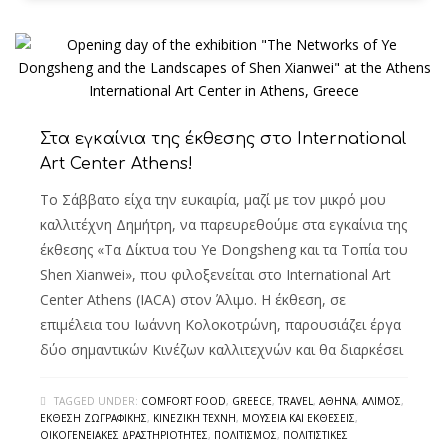
Στα εγκαίνια της έκθεσης στο International
Art Center Athens!
Το Σάββατο είχα την ευκαιρία, μαζί με τον μικρό μου
καλλιτέχνη Δημήτρη, να παρευρεθούμε στα εγκαίνια της
έκθεσης «Τα Δίκτυα του Ye Dongsheng και τα Τοπία του
Shen Xianwei», που φιλοξενείται στο International Art
Center Athens (IACA) στον Άλιμο. Η έκθεση, σε
επιμέλεια του Ιωάννη Κολοκοτρώνη, παρουσιάζει έργα
δύο σημαντικών Κινέζων καλλιτεχνών και θα διαρκέσει
TAGGED UNDER:
COMFORT FOOD
,
GREECE
,
TRAVEL
,
ΑΘΉΝΑ
,
ΆΛΙΜΟΣ
,
ΈΚΘΕΣΗ ΖΩΓΡΑΦΙΚΉΣ
,
ΚΙΝΕΖΙΚΉ ΤΈΧΝΗ
,
ΜΟΥΣΕΊΑ ΚΑΙ ΕΚΘΈΣΕΙΣ
,
ΟΙΚΟΓΕΝΕΙΑΚΈΣ ΔΡΑΣΤΗΡΙΌΤΗΤΕΣ
,
ΠΟΛΙΤΙΣΜΌΣ
,
ΠΟΛΙΤΙΣΤΙΚΈΣ