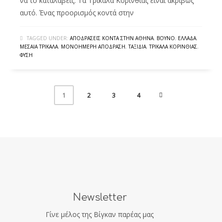
να το καταλάβεις. Τα Τρίκαλα Κορινθίας είναι ακριβώς
αυτό. Ένας προορισμός κοντά στην
TAGGED UNDER:
ΑΠΟΔΡΆΣΕΙΣ ΚΟΝΤΆ ΣΤΗΝ ΑΘΉΝΑ
,
ΒΟΥΝΌ
,
ΕΛΛΆΔΑ
,
ΜΕΣΑΊΑ ΤΡΊΚΑΛΑ
,
ΜΟΝΟΉΜΕΡΗ ΑΠΌΔΡΑΣΗ
,
ΤΑΞΊΔΙΑ
,
ΤΡΊΚΑΛΑ ΚΟΡΙΝΘΊΑΣ
,
ΦΎΣΗ
2
3
4
1
Newsletter
Γίνε μέλος της Βίγκαν παρέας μας