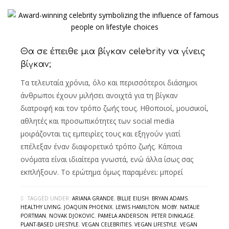
Θα σε έπειθε μια βίγκαν celebrity να γίνεις
βίγκαν;
Τα τελευταία χρόνια, όλο και περισσότεροι διάσημοι
άνθρωποι έχουν μιλήσει ανοιχτά για τη βίγκαν
διατροφή και τον τρόπο ζωής τους. Ηθοποιοί, μουσικοί,
αθλητές και προσωπικότητες των social media
μοιράζονται τις εμπειρίες τους και εξηγούν γιατί
επέλεξαν έναν διαφορετικό τρόπο ζωής. Κάποια
ονόματα είναι ιδιαίτερα γνωστά, ενώ άλλα ίσως σας
εκπλήξουν. Το ερώτημα όμως παραμένει: μπορεί
TAGGED UNDER:
ARIANA GRANDE
,
BILLIE EILISH
,
BRYAN ADAMS
,
HEALTHY LIVING
,
JOAQUIN PHOENIX
,
LEWIS HAMILTON
,
MOBY
,
NATALIE
PORTMAN
,
NOVAK DJOKOVIC
,
PAMELA ANDERSON
,
PETER DINKLAGE
,
PLANT-BASED LIFESTYLE
,
VEGAN CELEBRITIES
,
VEGAN LIFESTYLE
,
VEGAN