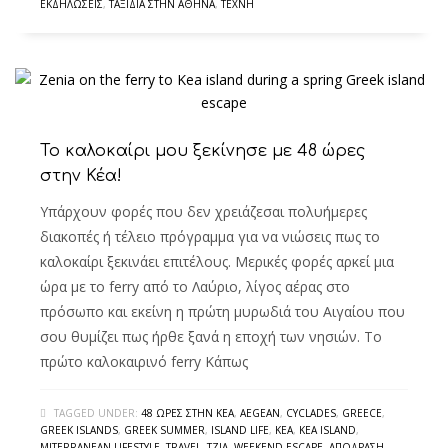
ΕΚΔΗΛΏΣΕΙΣ
,
ΤΑΞΊΔΙΑ ΣΤΗΝ ΑΘΉΝΑ
,
ΤΈΧΝΗ
Το καλοκαίρι μου ξεκίνησε με 48 ώρες
στην Κέα!
Υπάρχουν φορές που δεν χρειάζεσαι πολυήμερες
διακοπές ή τέλειο πρόγραμμα για να νιώσεις πως το
καλοκαίρι ξεκινάει επιτέλους. Μερικές φορές αρκεί μια
ώρα με το ferry από το Λαύριο, λίγος αέρας στο
πρόσωπο και εκείνη η πρώτη μυρωδιά του Αιγαίου που
σου θυμίζει πως ήρθε ξανά η εποχή των νησιών. Το
πρώτο καλοκαιρινό ferry Κάπως
TAGGED UNDER:
48 ΏΡΕΣ ΣΤΗΝ ΚΈΑ
,
AEGEAN
,
CYCLADES
,
GREECE
,
GREEK ISLANDS
,
GREEK SUMMER
,
ISLAND LIFE
,
KEA
,
KEA ISLAND
,
MITERRANEAN LIFESTYLE
,
TRAVEL
,
TZIA
,
WEEKEND ESCAPE
,
ΑΠΌΔΡΑΣΗ