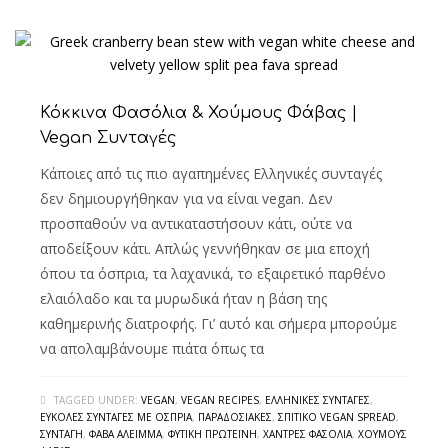
Κόκκινα Φασόλια & Χούμους Φάβας |
Vegan Συνταγές
Κάποιες από τις πιο αγαπημένες Ελληνικές συνταγές
δεν δημιουργήθηκαν για να είναι vegan. Δεν
προσπαθούν να αντικαταστήσουν κάτι, ούτε να
αποδείξουν κάτι. Απλώς γεννήθηκαν σε μια εποχή
όπου τα όσπρια, τα λαχανικά, το εξαιρετικό παρθένο
ελαιόλαδο και τα μυρωδικά ήταν η βάση της
καθημερινής διατροφής. Γι’ αυτό και σήμερα μπορούμε
να απολαμβάνουμε πιάτα όπως τα
TAGGED UNDER:
VEGAN
,
VEGAN RECIPES
,
ΕΛΛΗΝΙΚΈΣ ΣΥΝΤΑΓΈΣ
,
ΕΎΚΟΛΕΣ ΣΥΝΤΑΓΈΣ ΜΕ ΌΣΠΡΙΑ
,
ΠΑΡΑΔΟΣΙΑΚΈΣ
,
ΣΠΙΤΙΚΌ VEGAN SPREAD
,
ΣΥΝΤΑΓΉ
,
ΦΆΒΑ ΆΛΕΙΜΜΑ
,
ΦΥΤΙΚΉ ΠΡΩΤΕΪ́ΝΗ
,
ΧΆΝΤΡΕΣ ΦΑΣΌΛΙΑ
,
ΧΟΎΜΟΥΣ