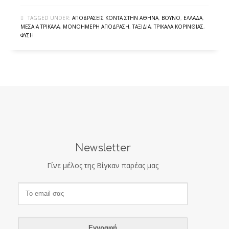
TAGGED UNDER:
ΑΠΟΔΡΆΣΕΙΣ ΚΟΝΤΆ ΣΤΗΝ ΑΘΉΝΑ
,
ΒΟΥΝΌ
,
ΕΛΛΆΔΑ
,
ΜΕΣΑΊΑ ΤΡΊΚΑΛΑ
,
ΜΟΝΟΉΜΕΡΗ ΑΠΌΔΡΑΣΗ
,
ΤΑΞΊΔΙΑ
,
ΤΡΊΚΑΛΑ ΚΟΡΙΝΘΊΑΣ
,
ΦΎΣΗ
Newsletter
Γίνε μέλος της Βίγκαν παρέας μας