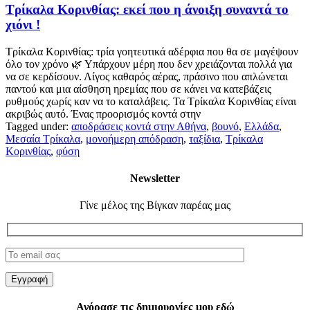
Τρίκαλα Κορινθίας: εκεί που η άνοιξη συναντά το
χιόνι !
Τρίκαλα Κορινθίας: τρία γοητευτικά αδέρφια που θα σε μαγέψουν
όλο τον χρόνο 🌿 Υπάρχουν μέρη που δεν χρειάζονται πολλά για
να σε κερδίσουν. Λίγος καθαρός αέρας, πράσινο που απλώνεται
παντού και μια αίσθηση ηρεμίας που σε κάνει να κατεβάζεις
ρυθμούς χωρίς καν να το καταλάβεις. Τα Τρίκαλα Κορινθίας είναι
ακριβώς αυτό. Ένας προορισμός κοντά στην
Tagged under:
αποδράσεις κοντά στην Αθήνα
,
βουνό
,
Ελλάδα
,
Μεσαία Τρίκαλα
,
μονοήμερη απόδραση
,
ταξίδια
,
Τρίκαλα
Κορινθίας
,
φύση
Newsletter
Γίνε μέλος της Βίγκαν παρέας μας
Αγόρασε τις δημιουργίες μου εδώ