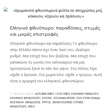
Ελληνικό φθινόπωρο: παραδόσεις, στιγμές
και μικρές επιστροφές
Ελληνικό φθινόπωρο και παραδόσεις Το φθινόπωρο
στην Ελλάδα πάντα είχε έναν δικό του, ιδιαίτερο
ρυθμό. Μια εποχή που δεν βιάζεται. Μια εποχή που
μαλακώνει τις γωνίες του καλοκαιριού και μας
προσγειώνει ξανά σε κάτι πιο γήινο. Στις πόλεις λέμε
«ήρθε η δροσιά». Στα χωριά λένε «ήρθε ο τρύγος». Αυτή
είναι η ομορφιά του ελληνικού φθινοπώρου:
TAGGED UNDER:
AUTUMN VIBES
,
COZY VIBES
,
ΕΛΛΗΝΙΚΉ ΠΑΡΆΔΟΣΗ
,
ΕΛΛΗΝΙΚΌ ΦΘΙΝΌΠΩΡΟ
,
ΕΠΟΧΈΣ
,
ΕΠΟΧΙΑΚΆ ΆΡΘΡΑ
,
ΖΩΉ ΣΤΗΝ ΕΛΛΆΔΑ
,
ΝΟΣΤΑΛΓΊΑ
,
ΠΑΡΑΔΌΣΕΙΣ
,
ΤΡΎΓΟΣ
,
ΦΘΙΝΟΠΩΡΙΝΈΣ ΣΤΙΓΜΈΣ
,
ΦΘΙΝΌΠΩΡΟ
,
ΦΎΣΗ