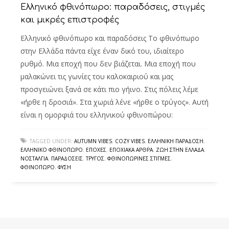
Ελληνικό φθινόπωρο: παραδόσεις, στιγμές
και μικρές επιστροφές
Ελληνικό φθινόπωρο και παραδόσεις Το φθινόπωρο
στην Ελλάδα πάντα είχε έναν δικό του, ιδιαίτερο
ρυθμό. Μια εποχή που δεν βιάζεται. Μια εποχή που
μαλακώνει τις γωνίες του καλοκαιριού και μας
προσγειώνει ξανά σε κάτι πιο γήινο. Στις πόλεις λέμε
«ήρθε η δροσιά». Στα χωριά λένε «ήρθε ο τρύγος». Αυτή
είναι η ομορφιά του ελληνικού φθινοπώρου:
TAGGED UNDER:
AUTUMN VIBES
,
COZY VIBES
,
ΕΛΛΗΝΙΚΉ ΠΑΡΆΔΟΣΗ
,
ΕΛΛΗΝΙΚΌ ΦΘΙΝΌΠΩΡΟ
,
ΕΠΟΧΈΣ
,
ΕΠΟΧΙΑΚΆ ΆΡΘΡΑ
,
ΖΩΉ ΣΤΗΝ ΕΛΛΆΔΑ
,
ΝΟΣΤΑΛΓΊΑ
,
ΠΑΡΑΔΌΣΕΙΣ
,
ΤΡΎΓΟΣ
,
ΦΘΙΝΟΠΩΡΙΝΈΣ ΣΤΙΓΜΈΣ
,
ΦΘΙΝΌΠΩΡΟ
,
ΦΎΣΗ