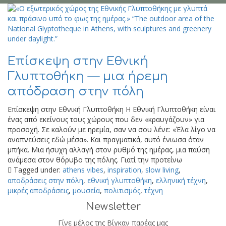
Επίσκεψη στην Εθνική
Γλυπτοθήκη — μια ήρεμη
απόδραση στην πόλη
Επίσκεψη στην Εθνική Γλυπτοθήκη Η Εθνική Γλυπτοθήκη είναι
ένας από εκείνους τους χώρους που δεν «κραυγάζουν» για
προσοχή. Σε καλούν με ηρεμία, σαν να σου λένε: «Έλα λίγο να
αναπνεύσεις εδώ μέσα». Και πραγματικά, αυτό ένιωσα όταν
μπήκα. Μια ήσυχη αλλαγή στον ρυθμό της ημέρας, μια παύση
ανάμεσα στον θόρυβο της πόλης. Γιατί την προτείνω
Tagged under:
athens vibes
,
inspiration
,
slow living
,
αποδράσεις στην πόλη
,
εθνική γλυπτοθήκη
,
ελληνική τέχνη
,
μικρές αποδράσεις
,
μουσεία
,
πολιτισμός
,
τέχνη
Newsletter
Γίνε μέλος της Βίγκαν παρέας μας