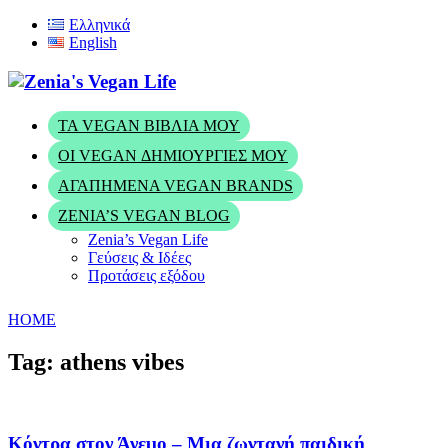
Ελληνικά
English
ΤΑ VEGAN ΒΙΒΛΊΑ ΜΟΥ
ΟΙ VEGAN ΔΗΜΙΟΥΡΓΊΕΣ ΜΟΥ
ΑΓΑΠΗΜΈΝΑ VEGAN BRANDS
ZENIA’S VEGAN BLOG
Zenia’s Vegan Life
Γεύσεις & Ιδέες
Προτάσεις εξόδου
HOME
Tag: athens vibes
Κόντρα στον Άνεμο – Μια ζωντανή παιδική