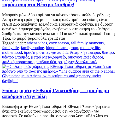
παράσταση στο Θέατρο Σταθμός!
Μπορούν μόνο δύο κορίτσια να κάνουν τόσους πολλούς ρόλους;
Αυτή είναι η ερώτησή μου — και η απάντησή μου επίσης είναι
ΝΑΙ!! Δύο αεικίνητα, τρελιάρικα, εφευρετικά κορίτσια, με όμορφη
φωνή και λαμπερό χαμόγελο, ανεβαίνουν στη σκηνή του θεάτρου
Σταθμός και την κάνουν άνω κάτω! Για καλό σκοπό φυσικά! Γιατί η
Τίρα, το μικρό ψαροπούλι, χρειάζεται
Tagged under:
athens vibes
,
cozy season
,
fall family moments
,
family life
,
family routine
,
hippo theatre group
,
mommy life
,
motherhood
,
δραστηριότητες για παιδιά
,
θεατρική εμπειρία
,
θέατρο
,
θέατρο Σταθμός
,
μετρό Μεταξουργείο
,
οικογενειακές έξοδοι
,
παιδική παράσταση
,
παιδικό θέατρο
,
τέχνες & πολιτισμός
Επίσκεψη στην Εθνική Γλυπτοθήκη — μια ήρεμη
απόδραση στην πόλη
Επίσκεψη στην Εθνική Γλυπτοθήκη Η Εθνική Γλυπτοθήκη είναι
ένας από εκείνους τους χώρους που δεν «κραυγάζουν» για
προσοχή. Σε καλούν με ηρεμία, σαν να σου λένε: «Έλα λίγο να