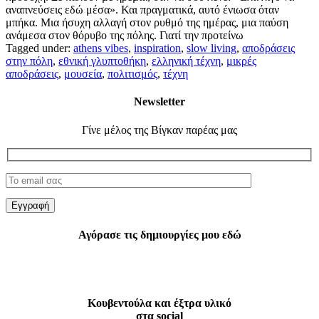
αναπνεύσεις εδώ μέσα». Και πραγματικά, αυτό ένιωσα όταν
μπήκα. Μια ήσυχη αλλαγή στον ρυθμό της ημέρας, μια παύση
ανάμεσα στον θόρυβο της πόλης. Γιατί την προτείνω
Tagged under:
athens vibes
,
inspiration
,
slow living
,
αποδράσεις
στην πόλη
,
εθνική γλυπτοθήκη
,
ελληνική τέχνη
,
μικρές
αποδράσεις
,
μουσεία
,
πολιτισμός
,
τέχνη
Newsletter
Γίνε μέλος της Βίγκαν παρέας μας
Αγόρασε τις δημιουργίες μου εδώ
Κουβεντούλα και έξτρα υλικό
στα social