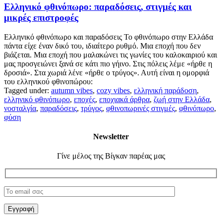
Ελληνικό φθινόπωρο: παραδόσεις, στιγμές και
μικρές επιστροφές
Ελληνικό φθινόπωρο και παραδόσεις Το φθινόπωρο στην Ελλάδα
πάντα είχε έναν δικό του, ιδιαίτερο ρυθμό. Μια εποχή που δεν
βιάζεται. Μια εποχή που μαλακώνει τις γωνίες του καλοκαιριού και
μας προσγειώνει ξανά σε κάτι πιο γήινο. Στις πόλεις λέμε «ήρθε η
δροσιά». Στα χωριά λένε «ήρθε ο τρύγος». Αυτή είναι η ομορφιά
του ελληνικού φθινοπώρου:
Tagged under:
autumn vibes
,
cozy vibes
,
ελληνική παράδοση
,
ελληνικό φθινόπωρο
,
εποχές
,
εποχιακά άρθρα
,
ζωή στην Ελλάδα
,
νοσταλγία
,
παραδόσεις
,
τρύγος
,
φθινοπωρινές στιγμές
,
φθινόπωρο
,
φύση
Newsletter
Γίνε μέλος της Βίγκαν παρέας μας