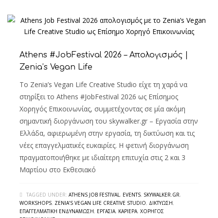
Athens #JobFestival 2026 – Απολογισμός |
Zenia’s Vegan Life
Το Zenia’s Vegan Life Creative Studio είχε τη χαρά να
στηρίξει το Athens #JobFestival 2026 ως Επίσημος
Χορηγός Επικοινωνίας, συμμετέχοντας σε μία ακόμη
σημαντική διοργάνωση του skywalker.gr – Εργασία στην
Ελλάδα, αφιερωμένη στην εργασία, τη δικτύωση και τις
νέες επαγγελματικές ευκαιρίες. Η φετινή διοργάνωση
πραγματοποιήθηκε με ιδιαίτερη επιτυχία στις 2 και 3
Μαρτίου στο Εκθεσιακό
TAGGED UNDER:
ATHENS JOB FESTIVAL
,
EVENTS
,
SKYWALKER.GR
,
WORKSHOPS
,
ZENIA’S VEGAN LIFE CREATIVE STUDIO
,
ΔΙΚΤΎΩΣΗ
,
ΕΠΑΓΓΕΛΜΑΤΙΚΉ ΕΝΔΥΝΆΜΩΣΗ
,
ΕΡΓΑΣΊΑ
,
ΚΑΡΙΈΡΑ
,
ΧΟΡΗΓΌΣ