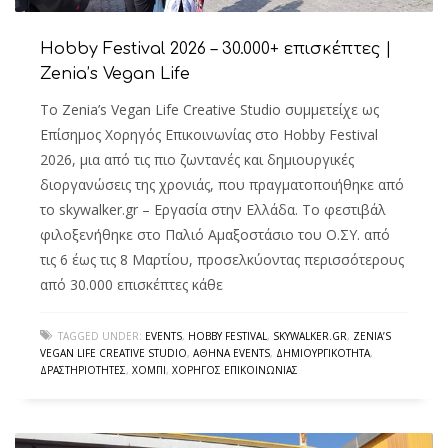
Hobby Festival 2026 – 30.000+ επισκέπτες |
Zenia’s Vegan Life
Το Zenia’s Vegan Life Creative Studio συμμετείχε ως
Επίσημος Χορηγός Επικοινωνίας στο Hobby Festival
2026, μια από τις πιο ζωντανές και δημιουργικές
διοργανώσεις της χρονιάς, που πραγματοποιήθηκε από
το skywalker.gr – Εργασία στην Ελλάδα. Το φεστιβάλ
φιλοξενήθηκε στο Παλιό Αμαξοστάσιο του Ο.ΣΥ. από
τις 6 έως τις 8 Μαρτίου, προσελκύοντας περισσότερους
από 30.000 επισκέπτες κάθε
TAGGED UNDER:
EVENTS
,
HOBBY FESTIVAL
,
SKYWALKER.GR
,
ZENIA’S
VEGAN LIFE CREATIVE STUDIO
,
ΑΘΉΝΑ EVENTS
,
ΔΗΜΙΟΥΡΓΙΚΌΤΗΤΑ
,
ΔΡΑΣΤΗΡΙΌΤΗΤΕΣ
,
ΧΌΜΠΙ
,
ΧΟΡΗΓΌΣ ΕΠΙΚΟΙΝΩΝΊΑΣ