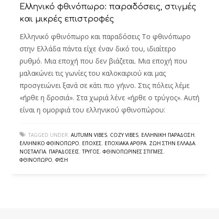
Ελληνικό φθινόπωρο: παραδόσεις, στιγμές
και μικρές επιστροφές
Ελληνικό φθινόπωρο και παραδόσεις Το φθινόπωρο
στην Ελλάδα πάντα είχε έναν δικό του, ιδιαίτερο
ρυθμό. Μια εποχή που δεν βιάζεται. Μια εποχή που
μαλακώνει τις γωνίες του καλοκαιριού και μας
προσγειώνει ξανά σε κάτι πιο γήινο. Στις πόλεις λέμε
«ήρθε η δροσιά». Στα χωριά λένε «ήρθε ο τρύγος». Αυτή
είναι η ομορφιά του ελληνικού φθινοπώρου:
TAGGED UNDER:
AUTUMN VIBES
,
COZY VIBES
,
ΕΛΛΗΝΙΚΉ ΠΑΡΆΔΟΣΗ
,
ΕΛΛΗΝΙΚΌ ΦΘΙΝΌΠΩΡΟ
,
ΕΠΟΧΈΣ
,
ΕΠΟΧΙΑΚΆ ΆΡΘΡΑ
,
ΖΩΉ ΣΤΗΝ ΕΛΛΆΔΑ
,
ΝΟΣΤΑΛΓΊΑ
,
ΠΑΡΑΔΌΣΕΙΣ
,
ΤΡΎΓΟΣ
,
ΦΘΙΝΟΠΩΡΙΝΈΣ ΣΤΙΓΜΈΣ
,
ΦΘΙΝΌΠΩΡΟ
,
ΦΎΣΗ