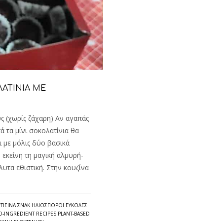
ΛΑΤΙΝΙΑ ΜΕ
ς (χωρίς ζάχαρη) Αν αγαπάς
ά τα μίνι σοκολατίνια θα
 με μόλις δύο βασικά
 εκείνη τη μαγική αλμυρή-
υτα εθιστική. Στην κουζίνα
ΥΓΙΕΙΝΆ ΣΝΑΚ ΗΛΙΌΣΠΟΡΟΙ ΕΎΚΟΛΕΣ
O-INGREDIENT RECIPES PLANT-BASED