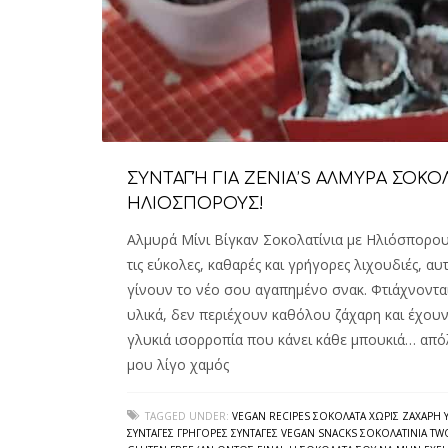
ΣΥΝΤΑΓΉ ΓΙΑ ZENIA’S ΑΛΜΥΡΑ ΣΟΚΟ
ΗΛΙΟΣΠΟΡΟΥΣ!
Αλμυρά Μίνι Βίγκαν Σοκολατίνια με Ηλιόσπορου
τις εύκολες, καθαρές και γρήγορες λιχουδιές, αυτ
γίνουν το νέο σου αγαπημένο σνακ. Φτιάχνονται
υλικά, δεν περιέχουν καθόλου ζάχαρη και έχουν
γλυκιά ισορροπία που κάνει κάθε μπουκιά… απόλ
μου λίγο χαμός
TAGGED UNDER:
VEGAN RECIPES ΣΟΚΟΛΆΤΑ ΧΩΡΊΣ ΖΆΧΑΡΗ 
ΣΥΝΤΑΓΈΣ ΓΡΉΓΟΡΕΣ ΣΥΝΤΑΓΈΣ VEGAN SNACKS ΣΟΚΟΛΑΤΊΝΙΑ TW