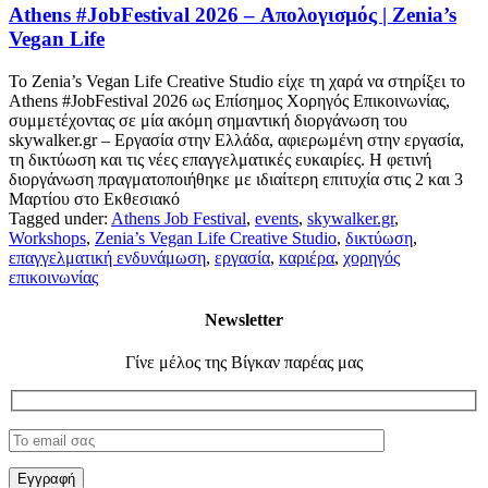
Athens #JobFestival 2026 – Απολογισμός | Zenia’s
Vegan Life
Το Zenia’s Vegan Life Creative Studio είχε τη χαρά να στηρίξει το
Athens #JobFestival 2026 ως Επίσημος Χορηγός Επικοινωνίας,
συμμετέχοντας σε μία ακόμη σημαντική διοργάνωση του
skywalker.gr – Εργασία στην Ελλάδα, αφιερωμένη στην εργασία,
τη δικτύωση και τις νέες επαγγελματικές ευκαιρίες. Η φετινή
διοργάνωση πραγματοποιήθηκε με ιδιαίτερη επιτυχία στις 2 και 3
Μαρτίου στο Εκθεσιακό
Tagged under:
Athens Job Festival
,
events
,
skywalker.gr
,
Workshops
,
Zenia’s Vegan Life Creative Studio
,
δικτύωση
,
επαγγελματική ενδυνάμωση
,
εργασία
,
καριέρα
,
χορηγός
επικοινωνίας
Newsletter
Γίνε μέλος της Βίγκαν παρέας μας