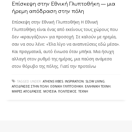
Επίσκεψη στην Εθνική Γλυπτοθήκη — μια
ήρεμη απόδραση στην πόλη
Επίσκεψη στην Εθνική Γλυπτοθήκη Η Εθνική
Γλυπτοθήκη είναι ένας από εκείνους τους χώρους που
δεν «κραυγάζουν» για προσοχή. Σε καλούν με ηρεμία,
σαν να σου λένε: «Έλα λίγο να αναπνεύσεις εδώ μέσα».
Και πραγματικά, αυτό ένιωσα όταν μπήκα. Μια ήσυχη
αλλαγή στον ρυθμό της ημέρας, μια παύση ανάμεσα
στον θόρυβο της πόλης. Γιατί την προτείνω
TAGGED UNDER:
ATHENS VIBES
,
INSPIRATION
,
SLOW LIVING
,
ΑΠΟΔΡΆΣΕΙΣ ΣΤΗΝ ΠΌΛΗ
,
ΕΘΝΙΚΉ ΓΛΥΠΤΟΘΉΚΗ
,
ΕΛΛΗΝΙΚΉ ΤΈΧΝΗ
,
ΜΙΚΡΈΣ ΑΠΟΔΡΆΣΕΙΣ
,
ΜΟΥΣΕΊΑ
,
ΠΟΛΙΤΙΣΜΌΣ
,
ΤΈΧΝΗ