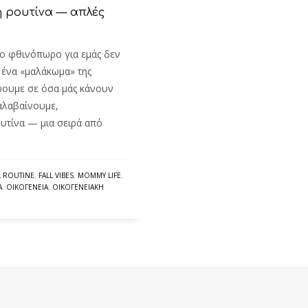
ή ρουτίνα — απλές
Το φθινόπωρο για εμάς δεν
, ένα «μαλάκωμα» της
ψουμε σε όσα μάς κάνουν
ταλαβαίνουμε,
ουτίνα — μια σειρά από
L ROUTINE
,
FALL VIBES
,
MOMMY LIFE
,
Α
,
ΟΙΚΟΓΈΝΕΙΑ
,
ΟΙΚΟΓΕΝΕΙΑΚΉ