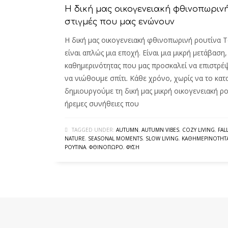
Η δική μας οικογενειακή φθινοπωριν
στιγμές που μας ενώνουν
Η δική μας οικογενειακή φθινοπωρινή ρουτίνα 
είναι απλώς μια εποχή. Είναι μια μικρή μετάβαση
καθημερινότητας που μας προσκαλεί να επιστρέ
να νιώθουμε σπίτι. Κάθε χρόνο, χωρίς να το κα
δημιουργούμε τη δική μας μικρή οικογενειακή ρ
ήρεμες συνήθειες που
TAGGED UNDER:
AUTUMN
,
AUTUMN VIBES
,
COZY LIVING
,
FAL
NATURE
,
SEASONAL MOMENTS
,
SLOW LIVING
,
ΚΑΘΗΜΕΡΙΝΌΤΗΤ
ΡΟΥΤΊΝΑ
,
ΦΘΙΝΌΠΩΡΟ
,
ΦΎΣΗ