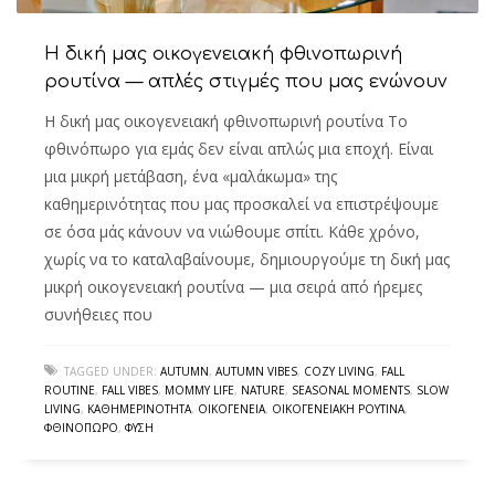
Η δική μας οικογενειακή φθινοπωρινή
ρουτίνα — απλές στιγμές που μας ενώνουν
Η δική μας οικογενειακή φθινοπωρινή ρουτίνα Το
φθινόπωρο για εμάς δεν είναι απλώς μια εποχή. Είναι
μια μικρή μετάβαση, ένα «μαλάκωμα» της
καθημερινότητας που μας προσκαλεί να επιστρέψουμε
σε όσα μάς κάνουν να νιώθουμε σπίτι. Κάθε χρόνο,
χωρίς να το καταλαβαίνουμε, δημιουργούμε τη δική μας
μικρή οικογενειακή ρουτίνα — μια σειρά από ήρεμες
συνήθειες που
TAGGED UNDER:
AUTUMN
,
AUTUMN VIBES
,
COZY LIVING
,
FALL
ROUTINE
,
FALL VIBES
,
MOMMY LIFE
,
NATURE
,
SEASONAL MOMENTS
,
SLOW
LIVING
,
ΚΑΘΗΜΕΡΙΝΌΤΗΤΑ
,
ΟΙΚΟΓΈΝΕΙΑ
,
ΟΙΚΟΓΕΝΕΙΑΚΉ ΡΟΥΤΊΝΑ
,
ΦΘΙΝΌΠΩΡΟ
,
ΦΎΣΗ