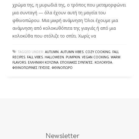
χρώμα της, η μυρωδιά της, ο τρόπος που μεταμορφώνει
μια συνταγή — όλα έχουν αυτή τη μαγεία του
φθινοπώρου. Μια μικρή ανάμνηση Όλοι έχουμε μια
ανάμνηση από κολοκυθόπιτα της γιαγιάς ή από μια
κολοκύθα που στόλιζε το σπίτι. Χωρίς να
TAGGED UNDER:
AUTUMN
,
AUTUMN VIBES
,
COZY COOKING
,
FALL
RECIPES
,
FALL VIBES
,
HALLOWEEN
,
PUMPKIN
,
VEGAN COOKING
,
WARM
FLAVORS
,
ΕΛΛΗΝΙΚΉ ΚΟΥΖΊΝΑ
,
ΕΠΟΧΙΑΚΈΣ ΣΥΝΤΑΓΈΣ
,
ΚΟΛΟΚΎΘΑ
,
ΦΘΙΝΟΠΩΡΙΝΈΣ ΓΕΎΣΕΙΣ
,
ΦΘΙΝΌΠΩΡΟ
Newsletter