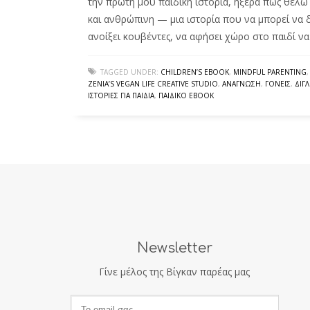
την πρώτη μου παιδική ιστορία, ήξερα πως θέλω 
και ανθρώπινη — μια ιστορία που να μπορεί να δ
ανοίξει κουβέντες, να αφήσει χώρο στο παιδί να
TAGGED UNDER:
CHILDREN’S EBOOK
,
MINDFUL PARENTING
ZENIA’S VEGAN LIFE CREATIVE STUDIO
,
ΑΝΆΓΝΩΣΗ
,
ΓΟΝΕΊΣ
,
ΔΊΓ
ΙΣΤΟΡΊΕΣ ΓΙΑ ΠΑΙΔΙΆ
,
ΠΑΙΔΙΚΌ EBOOK
Newsletter
Γίνε μέλος της Βίγκαν παρέας μας