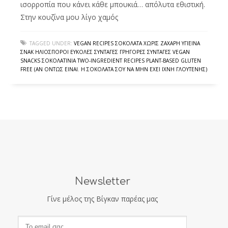
ισορροπία που κάνει κάθε μπουκιά… απόλυτα εθιστική.
Στην κουζίνα μου λίγο χαμός
TAGGED UNDER:
VEGAN RECIPES ΣΟΚΟΛΆΤΑ ΧΩΡΊΣ ΖΆΧΑΡΗ ΥΓΙΕΙΝΆ
ΣΝΑΚ ΗΛΙΌΣΠΟΡΟΙ ΕΎΚΟΛΕΣ ΣΥΝΤΑΓΈΣ ΓΡΉΓΟΡΕΣ ΣΥΝΤΑΓΈΣ VEGAN
SNACKS ΣΟΚΟΛΑΤΊΝΙΑ TWO-INGREDIENT RECIPES PLANT-BASED GLUTEN
FREE (ΑΝ ΌΝΤΩΣ ΕΊΝΑΙ
,
Η ΣΟΚΟΛΆΤΑ ΣΟΥ ΝΑ ΜΗΝ ΈΧΕΙ ΊΧΝΗ ΓΛΟΥΤΈΝΗΣ)
Newsletter
Γίνε μέλος της Βίγκαν παρέας μας