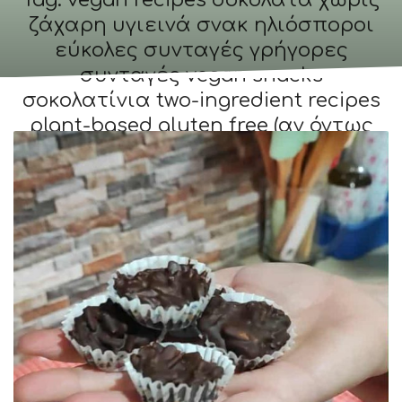
Tag: vegan recipes σοκολάτα χωρίς
ζάχαρη υγιεινά σνακ ηλιόσποροι
εύκολες συνταγές γρήγορες
συνταγές vegan snacks
σοκολατίνια two-ingredient recipes
plant-based gluten free (αν όντως
είναι