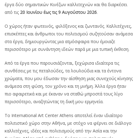
έργα δύο σημαντικών Κινέζων καλλιτεχνών και θα διαρκέσει
από τις
20 Ιουνίου έως τις 9 Αυγούστου 2026
.
Ο χώρος ήταν φωτεινός, φιλόξενος και ζωντανός. Καλλιτέχνες,
επισκέπτες και άνθρωποι του πολιτισμού συζητούσαν ανάμεσα
στα έργα, δημιουργώντας μια ατμόσφαιρα που έμοιαζε
περισσότερο με συνάντηση ιδεών παρά με μια τυπική έκθεση.
Από τα έργα που παρουσιάζονται, ξεχώρισα ιδιαίτερα τις
συνθέσεις με τις πεταλούδες, τα λουλούδια και τα έντονα
χρώματα, που μου έδωσαν την αίσθηση μιας συνεχούς κίνησης
ανάμεσα στη φύση, τον χρόνο και τη μνήμη. Άλλα έργα ήταν
πιο αφαιρετικά και με έκαναν να σταθώ μπροστά τους λίγο
περισσότερο, αναζητώντας τη δική μου ερμηνεία.
Το International Art Center Athens αποτελεί έναν ιδιαίτερο
πολιτιστικό χώρο στην Αθήνα, με στόχο να φέρνει σε διάλογο
καλλιτέχνες, ιδέες και πολιτισμούς από την Ασία και την