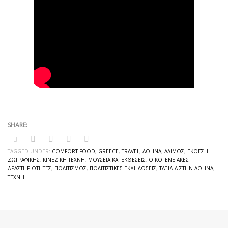
TAGGED UNDER:
COMFORT FOOD
,
GREECE
,
TRAVEL
,
ΑΘΉΝΑ
,
ΆΛΙΜΟΣ
,
ΈΚΘΕΣΗ
ΖΩΓΡΑΦΙΚΉΣ
,
ΚΙΝΕΖΙΚΉ ΤΈΧΝΗ
,
ΜΟΥΣΕΊΑ ΚΑΙ ΕΚΘΈΣΕΙΣ
,
ΟΙΚΟΓΕΝΕΙΑΚΈΣ
ΔΡΑΣΤΗΡΙΌΤΗΤΕΣ
,
ΠΟΛΙΤΙΣΜΌΣ
,
ΠΟΛΙΤΙΣΤΙΚΈΣ ΕΚΔΗΛΏΣΕΙΣ
,
ΤΑΞΊΔΙΑ ΣΤΗΝ ΑΘΉΝΑ
,
ΤΈΧΝΗ