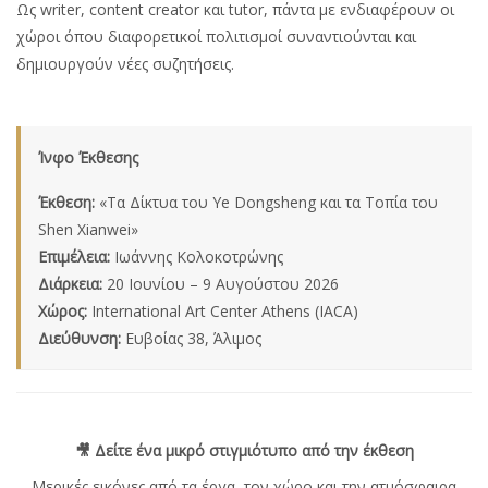
Ως writer, content creator και tutor, πάντα με ενδιαφέρουν οι
χώροι όπου διαφορετικοί πολιτισμοί συναντιούνται και
δημιουργούν νέες συζητήσεις.
Ίνφο Έκθεσης
Έκθεση:
«Τα Δίκτυα του Ye Dongsheng και τα Τοπία του
Shen Xianwei»
Επιμέλεια:
Ιωάννης Κολοκοτρώνης
Διάρκεια:
20 Ιουνίου – 9 Αυγούστου 2026
Χώρος:
International Art Center Athens (IACA)
Διεύθυνση:
Ευβοίας 38, Άλιμος
🎥 Δείτε ένα μικρό στιγμιότυπο από την έκθεση
Μερικές εικόνες από τα έργα, τον χώρο και την ατμόσφαιρα