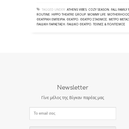
TAGGED UNDER:
ATHENS VIBES
,
COZY SEASON
,
FALL FAMIL
ROUTINE
,
HIPPO THEATRE GROUP
,
MOMMY LIFE
,
MOTHERHOO
ΘΕΑΤΡΙΚΉ ΕΜΠΕΙΡΊΑ
,
ΘΈΑΤΡΟ
,
ΘΈΑΤΡΟ ΣΤΑΘΜΌΣ
,
ΜΕΤΡΌ ΜΕΤΑΞ
ΠΑΙΔΙΚΉ ΠΑΡΆΣΤΑΣΗ
,
ΠΑΙΔΙΚΌ ΘΈΑΤΡΟ
,
ΤΈΧΝΕΣ & ΠΟΛΙΤΙΣΜΌΣ
Newsletter
Γίνε μέλος της Βίγκαν παρέας μας