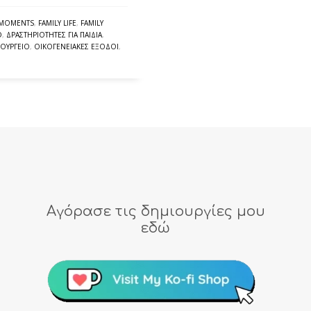
Y MOMENTS
,
FAMILY LIFE
,
FAMILY
D
,
ΔΡΑΣΤΗΡΙΌΤΗΤΕΣ ΓΙΑ ΠΑΙΔΙΆ
,
ΟΥΡΓΕΊΟ
,
ΟΙΚΟΓΕΝΕΙΑΚΈΣ ΈΞΟΔΟΙ
,
Αγόρασε τις δημιουργίες μου
εδώ