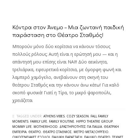
Κόντρα στον Άνεμο – Μια ζωντανή παιδική
παράσταση στο Θέατρο Σταθμός!
Μπορούν μόνο δύο κορίτσια να κάνουν τόσους
πολλούς ρόλους; Αυτή είναι η ερώτησή μου — και η
απάντησή μου επίσης είναι ΝΑΙ!! Δύο αεικίνητα,
τρελιάρικα, εφευρετικά κορίτσια, με όμορφη φωνή και
λαμπερό χαμόγελο, ανεβαίνουν στη σκηνή του
θεάτρου Σταθμός και την κάνουν άνω κάτω! Για καλό
σκοπό φυσικά! Γιατί η Τίρα, το μικρό ψαροπούλι,
χρειάζεται
TAGGED UNDER:
ATHENS VIBES
,
COZY SEASON
,
FALL FAMILY
MOMENTS
,
FAMILY LIFE
,
FAMILY ROUTINE
,
HIPPO THEATRE GROUP
,
MOMMY LIFE
,
MOTHERHOOD
,
ΔΡΑΣΤΗΡΙΌΤΗΤΕΣ ΓΙΑ ΠΑΙΔΙΆ
,
ΘΕΑΤΡΙΚΉ
ΕΜΠΕΙΡΊΑ
,
ΘΈΑΤΡΟ
,
ΘΈΑΤΡΟ ΣΤΑΘΜΌΣ
,
ΜΕΤΡΌ ΜΕΤΑΞΟΥΡΓΕΊΟ
,
ΟΙΚΟΓΕΝΕΙΑΚΈΣ ΈΞΟΔΟΙ
,
ΠΑΙΔΙΚΉ ΠΑΡΆΣΤΑΣΗ
,
ΠΑΙΔΙΚΌ ΘΈΑΤΡΟ
,
ΤΈΧΝΕΣ