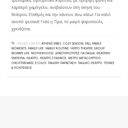
τρελιάρικα, εφευρετικά κορίτσια, με όμορφη φωνή και
λαμπερό χαμόγελο, ανεβαίνουν στη σκηνή του
θεάτρου Σταθμός και την κάνουν άνω κάτω! Για καλό
σκοπό φυσικά! Γιατί η Τίρα, το μικρό ψαροπούλι,
χρειάζεται
TAGGED UNDER:
ATHENS VIBES
,
COZY SEASON
,
FALL FAMILY
MOMENTS
,
FAMILY LIFE
,
FAMILY ROUTINE
,
HIPPO THEATRE GROUP
,
MOMMY LIFE
,
MOTHERHOOD
,
ΔΡΑΣΤΗΡΙΌΤΗΤΕΣ ΓΙΑ ΠΑΙΔΙΆ
,
ΘΕΑΤΡΙΚΉ
ΕΜΠΕΙΡΊΑ
,
ΘΈΑΤΡΟ
,
ΘΈΑΤΡΟ ΣΤΑΘΜΌΣ
,
ΜΕΤΡΌ ΜΕΤΑΞΟΥΡΓΕΊΟ
,
ΟΙΚΟΓΕΝΕΙΑΚΈΣ ΈΞΟΔΟΙ
,
ΠΑΙΔΙΚΉ ΠΑΡΆΣΤΑΣΗ
,
ΠΑΙΔΙΚΌ ΘΈΑΤΡΟ
,
ΤΈΧΝΕΣ
& ΠΟΛΙΤΙΣΜΌΣ