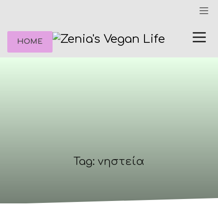
HOME
Tag: νηστεία