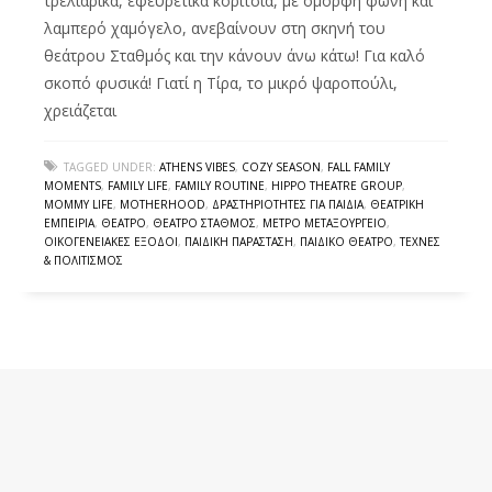
τρελιάρικα, εφευρετικά κορίτσια, με όμορφη φωνή και
λαμπερό χαμόγελο, ανεβαίνουν στη σκηνή του
θεάτρου Σταθμός και την κάνουν άνω κάτω! Για καλό
σκοπό φυσικά! Γιατί η Τίρα, το μικρό ψαροπούλι,
χρειάζεται
TAGGED UNDER:
ATHENS VIBES
,
COZY SEASON
,
FALL FAMILY
MOMENTS
,
FAMILY LIFE
,
FAMILY ROUTINE
,
HIPPO THEATRE GROUP
,
MOMMY LIFE
,
MOTHERHOOD
,
ΔΡΑΣΤΗΡΙΌΤΗΤΕΣ ΓΙΑ ΠΑΙΔΙΆ
,
ΘΕΑΤΡΙΚΉ
ΕΜΠΕΙΡΊΑ
,
ΘΈΑΤΡΟ
,
ΘΈΑΤΡΟ ΣΤΑΘΜΌΣ
,
ΜΕΤΡΌ ΜΕΤΑΞΟΥΡΓΕΊΟ
,
ΟΙΚΟΓΕΝΕΙΑΚΈΣ ΈΞΟΔΟΙ
,
ΠΑΙΔΙΚΉ ΠΑΡΆΣΤΑΣΗ
,
ΠΑΙΔΙΚΌ ΘΈΑΤΡΟ
,
ΤΈΧΝΕΣ
& ΠΟΛΙΤΙΣΜΌΣ