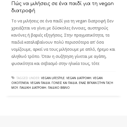
Πώς να μιλήσεις σε ένα παιδί για τη vegan
διατροφή
Το να μιλήσεις σε ένα παιδί για τη vegan διατροφή δεν
χρειάζεται να γίνει με δύσκολες έννοιες, αυστηρούς
κανόνες ή βαριές εξηγήσεις. Στην πραγματικότητα, τα
παιδιά καταλαβαίνουν πολύ περισσότερα απ’ όσα
νομίζουμε, αρκεί να τους μιλήσουμε με απλό, ήρεμο και
αληθινό τρόπο. Όταν η συζήτηση γίνεται με αγάπη,
φυσικότητα και σεβασμό στην ηλικία τους, τότε
TAGGED UNDER:
VEGAN LIFESTYLE
,
VEGAN ΔΙΑΤΡΟΦΉ
,
VEGAN
ΟΙΚΟΓΈΝΕΙΑ
,
VEGAN ΠΑΙΔΙΆ
,
ΓΟΝΕΊΣ ΚΑΙ ΠΑΙΔΙΆ
,
ΈΝΑΣ ΒΊΓΚΑΝ ΣΤΗΝ ΤΆΞΗ
ΜΟΥ
,
ΠΑΙΔΙΚΉ ΔΙΑΤΡΟΦΉ
,
ΠΑΙΔΙΚΌ ΒΙΒΛΊΟ