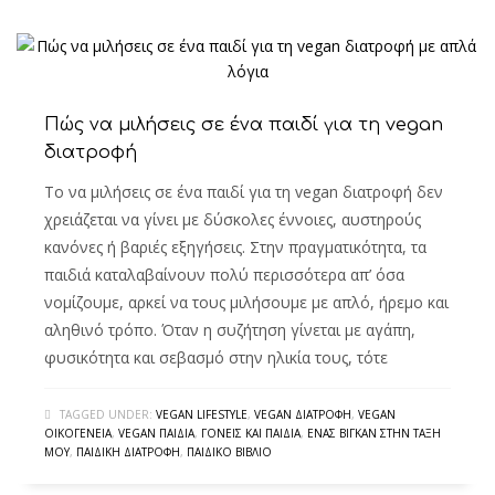
Πώς να μιλήσεις σε ένα παιδί για τη vegan
διατροφή
Το να μιλήσεις σε ένα παιδί για τη vegan διατροφή δεν
χρειάζεται να γίνει με δύσκολες έννοιες, αυστηρούς
κανόνες ή βαριές εξηγήσεις. Στην πραγματικότητα, τα
παιδιά καταλαβαίνουν πολύ περισσότερα απ’ όσα
νομίζουμε, αρκεί να τους μιλήσουμε με απλό, ήρεμο και
αληθινό τρόπο. Όταν η συζήτηση γίνεται με αγάπη,
φυσικότητα και σεβασμό στην ηλικία τους, τότε
TAGGED UNDER:
VEGAN LIFESTYLE
,
VEGAN ΔΙΑΤΡΟΦΉ
,
VEGAN
ΟΙΚΟΓΈΝΕΙΑ
,
VEGAN ΠΑΙΔΙΆ
,
ΓΟΝΕΊΣ ΚΑΙ ΠΑΙΔΙΆ
,
ΈΝΑΣ ΒΊΓΚΑΝ ΣΤΗΝ ΤΆΞΗ
ΜΟΥ
,
ΠΑΙΔΙΚΉ ΔΙΑΤΡΟΦΉ
,
ΠΑΙΔΙΚΌ ΒΙΒΛΊΟ