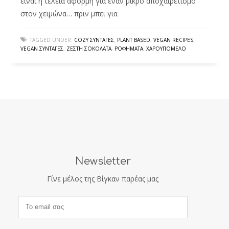
είναι η τέλεια αφορμή για έναν μικρό αποχαιρετισμό
στον χειμώνα… πριν μπει για
TAGGED UNDER:
COZY ΣΥΝΤΑΓΈΣ
,
PLANT BASED
,
VEGAN RECIPES
,
VEGAN ΣΥΝΤΑΓΈΣ
,
ΖΕΣΤΉ ΣΟΚΟΛΆΤΑ
,
ΡΟΦΉΜΑΤΑ
,
ΧΑΡΟΥΠΌΜΕΛΟ
Newsletter
Γίνε μέλος της Βίγκαν παρέας μας