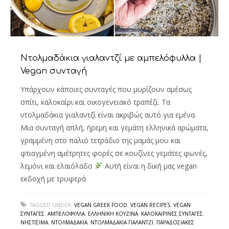
Ντολμαδάκια γιαλαντζί με αμπελόφυλλα |
Vegan συνταγή
Υπάρχουν κάποιες συνταγές που μυρίζουν αμέσως
σπίτι, καλοκαίρι και οικογενειακό τραπέζι. Τα
ντολμαδάκια γιαλαντζί είναι ακριβώς αυτό για εμένα.
Μια συνταγή απλή, ήρεμη και γεμάτη ελληνικά αρώματα,
γραμμένη στο παλιό τετράδιο της μαμάς μου και
φτιαγμένη αμέτρητες φορές σε κουζίνες γεμάτες φωνές,
λεμόνι και ελαιόλαδο
Αυτή είναι η δική μας vegan
εκδοχή με τρυφερά
TAGGED UNDER:
VEGAN GREEK FOOD
,
VEGAN RECIPES
,
VEGAN
ΣΥΝΤΑΓΈΣ
,
ΑΜΠΕΛΌΦΥΛΛΑ
,
ΕΛΛΗΝΙΚΉ ΚΟΥΖΊΝΑ
,
ΚΑΛΟΚΑΙΡΙΝΈΣ ΣΥΝΤΑΓΈΣ
,
ΝΗΣΤΊΣΙΜΑ
,
ΝΤΟΛΜΑΔΆΚΙΑ
,
ΝΤΟΛΜΑΔΆΚΙΑ ΓΙΑΛΑΝΤΖΊ
,
ΠΑΡΑΔΟΣΙΑΚΈΣ