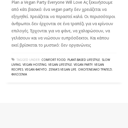
Plan a Vegan Party Everyone Will Love Ας ξεκινήσουμε
από κάτι βασικό: ένα vegan party δεν χρειάζεται να
εξηγηθεί. Χρειάζεται να περαστεί καλά. Οι περισσότεροι
άνθρωποι δεν έρχονται σε ένα τραπέζι για να κρίνουν
επιλογές. Έρχονται για να φάνε, να χαλαρώσουν, να
γελάσουν και να νιώσουν ευπρόσδεκτοι. Και κάπου
εκεί βρίσκεται το μυστικό: δεν οργανώνεις
TAGGED UNDER:
COMFORT FOOD
,
PLANT-BASED LIFESTYLE
,
SLOW
LIVING
,
VEGAN HOSTING
,
VEGAN LIFESTYLE
,
VEGAN PARTY
,
VEGAN
RECIPES
,
VEGAN ΦΑΓΗΤΌ
,
ZENIA’S VEGAN LIFE
,
ΟΙΚΟΓΕΝΕΙΑΚΌ ΤΡΑΠΈΖΙ
,
ΦΙΛΟΞΕΝΊΑ