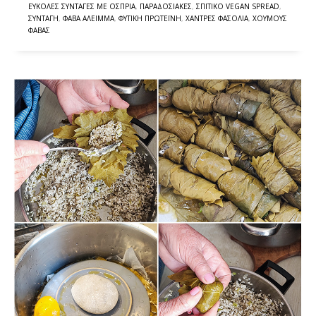
ΕΎΚΟΛΕΣ ΣΥΝΤΑΓΈΣ ΜΕ ΌΣΠΡΙΑ
,
ΠΑΡΑΔΟΣΙΑΚΈΣ
,
ΣΠΙΤΙΚΌ VEGAN SPREAD
,
ΣΥΝΤΑΓΉ
,
ΦΆΒΑ ΆΛΕΙΜΜΑ
,
ΦΥΤΙΚΉ ΠΡΩΤΕΪ́ΝΗ
,
ΧΆΝΤΡΕΣ ΦΑΣΌΛΙΑ
,
ΧΟΎΜΟΥΣ
ΦΆΒΑΣ