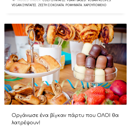
TAGGED UNDER:
COZY ΣΥΝΤΑΓΈΣ
,
PLANT BASED
,
VEGAN RECIPES
,
VEGAN ΣΥΝΤΑΓΈΣ
,
ΖΕΣΤΉ ΣΟΚΟΛΆΤΑ
,
ΡΟΦΉΜΑΤΑ
,
ΧΑΡΟΥΠΌΜΕΛΟ
Οργάνωσε ένα βίγκαν πάρτυ που ΟΛΟΙ θα
λατρέψουν!