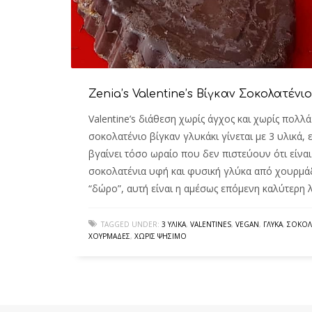
Zenia’s Valentine’s Βίγκαν Σοκολατένιο
Valentine’s διάθεση χωρίς άγχος και χωρίς πολλ
σοκολατένιο βίγκαν γλυκάκι γίνεται με 3 υλικά, 
βγαίνει τόσο ωραίο που δεν πιστεύουν ότι είναι
σοκολατένια υφή και φυσική γλύκα από χουρμάδ
“δώρο”, αυτή είναι η αμέσως επόμενη καλύτερη
TAGGED UNDER:
3 ΥΛΙΚΆ
,
VALENTINES
,
VEGAN
,
ΓΛΥΚΆ
,
ΣΟΚΟΛ
ΧΟΥΡΜΆΔΕΣ
,
ΧΩΡΊΣ ΨΉΣΙΜΟ