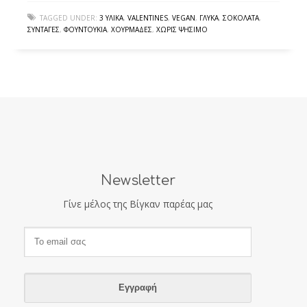
TAGGED UNDER:
3 ΥΛΙΚΆ
,
VALENTINES
,
VEGAN
,
ΓΛΥΚΆ
,
ΣΟΚΟΛΆΤΑ
,
ΣΥΝΤΑΓΈΣ
,
ΦΟΥΝΤΟΎΚΙΑ
,
ΧΟΥΡΜΆΔΕΣ
,
ΧΩΡΊΣ ΨΉΣΙΜΟ
Newsletter
Γίνε μέλος της Βίγκαν παρέας μας