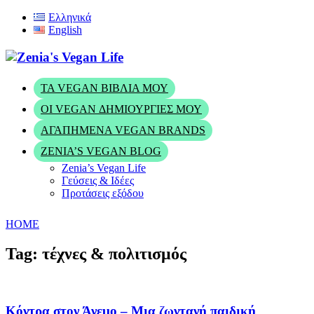
Ελληνικά
English
ΤΑ VEGAN ΒΙΒΛΊΑ ΜΟΥ
ΟΙ VEGAN ΔΗΜΙΟΥΡΓΊΕΣ ΜΟΥ
ΑΓΑΠΗΜΈΝΑ VEGAN BRANDS
ZENIA’S VEGAN BLOG
Zenia’s Vegan Life
Γεύσεις & Ιδέες
Προτάσεις εξόδου
HOME
Tag: τέχνες & πολιτισμός
Κόντρα στον Άνεμο – Μια ζωντανή παιδική