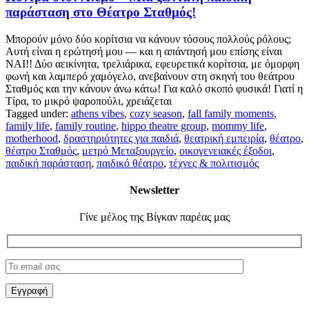
παράσταση στο Θέατρο Σταθμός!
Μπορούν μόνο δύο κορίτσια να κάνουν τόσους πολλούς ρόλους;
Αυτή είναι η ερώτησή μου — και η απάντησή μου επίσης είναι
ΝΑΙ!! Δύο αεικίνητα, τρελιάρικα, εφευρετικά κορίτσια, με όμορφη
φωνή και λαμπερό χαμόγελο, ανεβαίνουν στη σκηνή του θεάτρου
Σταθμός και την κάνουν άνω κάτω! Για καλό σκοπό φυσικά! Γιατί η
Τίρα, το μικρό ψαροπούλι, χρειάζεται
Tagged under:
athens vibes
,
cozy season
,
fall family moments
,
family life
,
family routine
,
hippo theatre group
,
mommy life
,
motherhood
,
δραστηριότητες για παιδιά
,
θεατρική εμπειρία
,
θέατρο
,
θέατρο Σταθμός
,
μετρό Μεταξουργείο
,
οικογενειακές έξοδοι
,
παιδική παράσταση
,
παιδικό θέατρο
,
τέχνες & πολιτισμός
Newsletter
Γίνε μέλος της Βίγκαν παρέας μας