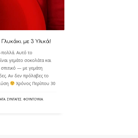
 Γλυκάκι με 3 Υλικά!
ά-πολλά. Αυτό το
είναι γεμάτο σοκολάτα και
 σπιτικό — με γεμάτη
ες. Αν δεν πρόλαβες το
 λύση
Χρόνος Περίπου 30
ΆΤΑ
,
ΣΥΝΤΑΓΈΣ
,
ΦΟΥΝΤΟΎΚΙΑ
,