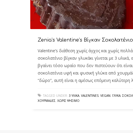
Zenia’s Valentine’s Βίγκαν Σοκολατένιο
Valentine’s διάθεση χωρίς άγχος και χωρίς πολλ
σοκολατένιο βίγκαν γλυκάκι γίνεται με 3 υλικά, 
βγαίνει τόσο ωραίο που δεν πιστεύουν ότι είναι
σοκολατένια υφή και φυσική γλύκα από χουρμάδ
“δώρο”, αυτή είναι η αμέσως επόμενη καλύτερη
TAGGED UNDER:
3 ΥΛΙΚΆ
,
VALENTINES
,
VEGAN
,
ΓΛΥΚΆ
,
ΣΟΚΟΛ
ΧΟΥΡΜΆΔΕΣ
,
ΧΩΡΊΣ ΨΉΣΙΜΟ