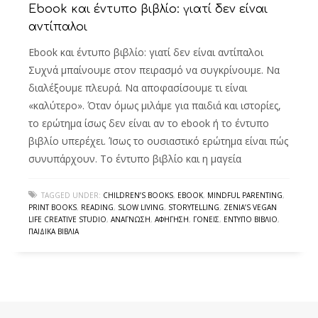
Ebook και έντυπο βιβλίο: γιατί δεν είναι
αντίπαλοι
Ebook και έντυπο βιβλίο: γιατί δεν είναι αντίπαλοι
Συχνά μπαίνουμε στον πειρασμό να συγκρίνουμε. Να
διαλέξουμε πλευρά. Να αποφασίσουμε τι είναι
«καλύτερο». Όταν όμως μιλάμε για παιδιά και ιστορίες,
το ερώτημα ίσως δεν είναι αν το ebook ή το έντυπο
βιβλίο υπερέχει. Ίσως το ουσιαστικό ερώτημα είναι πώς
συνυπάρχουν. Το έντυπο βιβλίο και η μαγεία
TAGGED UNDER:
CHILDREN’S BOOKS
,
EBOOK
,
MINDFUL PARENTING
,
PRINT BOOKS
,
READING
,
SLOW LIVING
,
STORYTELLING
,
ZENIA’S VEGAN
LIFE CREATIVE STUDIO
,
ΑΝΆΓΝΩΣΗ
,
ΑΦΉΓΗΣΗ
,
ΓΟΝΕΊΣ
,
ΈΝΤΥΠΟ ΒΙΒΛΊΟ
,
ΠΑΙΔΙΚΆ ΒΙΒΛΊΑ