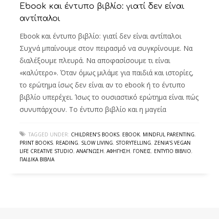
Ebook και έντυπο βιβλίο: γιατί δεν είναι
αντίπαλοι
Ebook και έντυπο βιβλίο: γιατί δεν είναι αντίπαλοι
Συχνά μπαίνουμε στον πειρασμό να συγκρίνουμε. Να
διαλέξουμε πλευρά. Να αποφασίσουμε τι είναι
«καλύτερο». Όταν όμως μιλάμε για παιδιά και ιστορίες,
το ερώτημα ίσως δεν είναι αν το ebook ή το έντυπο
βιβλίο υπερέχει. Ίσως το ουσιαστικό ερώτημα είναι πώς
συνυπάρχουν. Το έντυπο βιβλίο και η μαγεία
TAGGED UNDER:
CHILDREN’S BOOKS
,
EBOOK
,
MINDFUL PARENTING
,
PRINT BOOKS
,
READING
,
SLOW LIVING
,
STORYTELLING
,
ZENIA’S VEGAN
LIFE CREATIVE STUDIO
,
ΑΝΆΓΝΩΣΗ
,
ΑΦΉΓΗΣΗ
,
ΓΟΝΕΊΣ
,
ΈΝΤΥΠΟ ΒΙΒΛΊΟ
,
ΠΑΙΔΙΚΆ ΒΙΒΛΊΑ