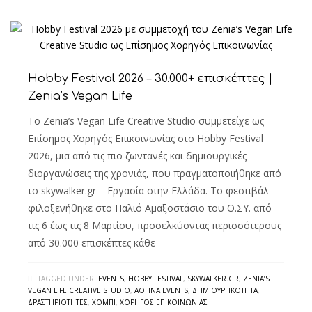
Hobby Festival 2026 – 30.000+ επισκέπτες |
Zenia’s Vegan Life
Το Zenia’s Vegan Life Creative Studio συμμετείχε ως
Επίσημος Χορηγός Επικοινωνίας στο Hobby Festival
2026, μια από τις πιο ζωντανές και δημιουργικές
διοργανώσεις της χρονιάς, που πραγματοποιήθηκε από
το skywalker.gr – Εργασία στην Ελλάδα. Το φεστιβάλ
φιλοξενήθηκε στο Παλιό Αμαξοστάσιο του Ο.ΣΥ. από
τις 6 έως τις 8 Μαρτίου, προσελκύοντας περισσότερους
από 30.000 επισκέπτες κάθε
TAGGED UNDER:
EVENTS
,
HOBBY FESTIVAL
,
SKYWALKER.GR
,
ZENIA’S
VEGAN LIFE CREATIVE STUDIO
,
ΑΘΉΝΑ EVENTS
,
ΔΗΜΙΟΥΡΓΙΚΌΤΗΤΑ
,
ΔΡΑΣΤΗΡΙΌΤΗΤΕΣ
,
ΧΌΜΠΙ
,
ΧΟΡΗΓΌΣ ΕΠΙΚΟΙΝΩΝΊΑΣ