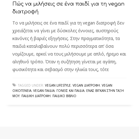
Πώς να μιλήσεις σε ένα παιδί για τη vegan
διατροφή
Το να μιλήσεις σε ένα παιδί για τη vegan διατροφή δεν
χρειάζεται να γίνει με δύσκολες έννοιες, αυστηρούς
κανόνες ή βαριές εξηγήσεις. Στην πραγματικότητα, τα
παιδιά καταλαβαίνουν πολύ περισσότερα απ’ όσα
νομίζουμε, αρκεί να τους μιλήσουμε με απλό, ήρεμο και
αληθινό τρόπο. Όταν η συζήτηση γίνεται με αγάπη,
φυσικότητα και σεβασμό στην ηλικία τους, τότε
TAGGED UNDER:
VEGAN LIFESTYLE
,
VEGAN ΔΙΑΤΡΟΦΉ
,
VEGAN
ΟΙΚΟΓΈΝΕΙΑ
,
VEGAN ΠΑΙΔΙΆ
,
ΓΟΝΕΊΣ ΚΑΙ ΠΑΙΔΙΆ
,
ΈΝΑΣ ΒΊΓΚΑΝ ΣΤΗΝ ΤΆΞΗ
ΜΟΥ
,
ΠΑΙΔΙΚΉ ΔΙΑΤΡΟΦΉ
,
ΠΑΙΔΙΚΌ ΒΙΒΛΊΟ