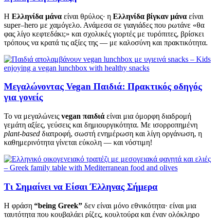
Η
Ελληνίδα μάνα
είναι θρύλος· η
Ελληνίδα βίγκαν μάνα
είναι
super–hero με χαμόγελο. Ανάμεσα σε γιαγιάδες που ρωτάνε «θα
φας λίγο κεφτεδάκι;» και σχολικές γιορτές με τυρόπιτες, βρίσκει
τρόπους να κρατά τις αξίες της — με καλοσύνη και πρακτικότητα.
Μεγαλώνοντας Vegan Παιδιά: Πρακτικός οδηγός
για γονείς
Το να μεγαλώνεις
vegan παιδιά
είναι μια όμορφη διαδρομή
γεμάτη αξίες, γεύσεις και δημιουργικότητα. Με ισορροπημένη
plant-based
διατροφή, σωστή ενημέρωση και λίγη οργάνωση, η
καθημερινότητα γίνεται εύκολη — και νόστιμη!
Τι Σημαίνει να Είσαι Έλληνας Σήμερα
Η φράση
“being Greek”
δεν είναι μόνο εθνικότητα· είναι μια
ταυτότητα που κουβαλάει ρίζες, κουλτούρα και έναν ολόκληρο