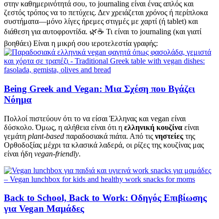
στην καθημερινότητά σου, το journaling είναι ένας απλός και
ζεστός τρόπος να το πετύχεις. Δεν χρειάζεται χρόνος ή περίπλοκα
συστήματα—μόνο λίγες ήρεμες στιγμές με χαρτί (ή tablet) και
διάθεση για αυτοφροντίδα. 🌿☕ Τι είναι το journaling (και γιατί
βοηθάει) Είναι η μικρή σου ιεροτελεστία γραφής:
Being Greek and Vegan: Μια Σχέση που Βγάζει
Νόημα
Πολλοί πιστεύουν ότι το να είσαι Έλληνας και vegan είναι
δύσκολο. Όμως, η αλήθεια είναι ότι η
ελληνική κουζίνα
είναι
γεμάτη
plant-based
παραδοσιακά πιάτα. Από τις
νηστείες
της
Ορθοδοξίας μέχρι τα κλασικά λαδερά, οι ρίζες της κουζίνας μας
είναι ήδη
vegan-friendly
.
Back to School, Back to Work: Οδηγός Επιβίωσης
για Vegan Μαμάδες