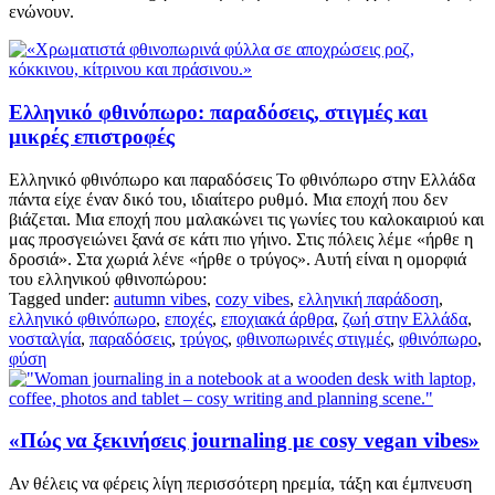
ενώνουν.
Ελληνικό φθινόπωρο: παραδόσεις, στιγμές και
μικρές επιστροφές
Ελληνικό φθινόπωρο και παραδόσεις Το φθινόπωρο στην Ελλάδα
πάντα είχε έναν δικό του, ιδιαίτερο ρυθμό. Μια εποχή που δεν
βιάζεται. Μια εποχή που μαλακώνει τις γωνίες του καλοκαιριού και
μας προσγειώνει ξανά σε κάτι πιο γήινο. Στις πόλεις λέμε «ήρθε η
δροσιά». Στα χωριά λένε «ήρθε ο τρύγος». Αυτή είναι η ομορφιά
του ελληνικού φθινοπώρου:
Tagged under:
autumn vibes
,
cozy vibes
,
ελληνική παράδοση
,
ελληνικό φθινόπωρο
,
εποχές
,
εποχιακά άρθρα
,
ζωή στην Ελλάδα
,
νοσταλγία
,
παραδόσεις
,
τρύγος
,
φθινοπωρινές στιγμές
,
φθινόπωρο
,
φύση
«Πώς να ξεκινήσεις journaling με cosy vegan vibes»
Αν θέλεις να φέρεις λίγη περισσότερη ηρεμία, τάξη και έμπνευση