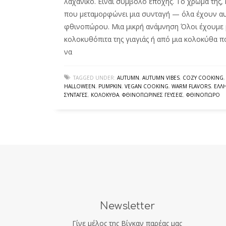
λαχανικό. Είναι σύμβολο εποχής. Το χρώμα της, 
που μεταμορφώνει μια συνταγή — όλα έχουν αυ
φθινοπώρου. Μια μικρή ανάμνηση Όλοι έχουμε 
κολοκυθόπιτα της γιαγιάς ή από μια κολοκύθα πο
να
TAGGED UNDER:
AUTUMN
,
AUTUMN VIBES
,
COZY COOKING
HALLOWEEN
,
PUMPKIN
,
VEGAN COOKING
,
WARM FLAVORS
,
ΕΛΛ
ΣΥΝΤΑΓΈΣ
,
ΚΟΛΟΚΎΘΑ
,
ΦΘΙΝΟΠΩΡΙΝΈΣ ΓΕΎΣΕΙΣ
,
ΦΘΙΝΌΠΩΡΟ
Newsletter
Γίνε μέλος της Βίγκαν παρέας μας