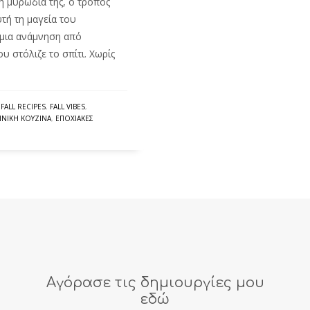
η μυρωδιά της, ο τρόπος
τή τη μαγεία του
μια ανάμνηση από
υ στόλιζε το σπίτι. Χωρίς
,
FALL RECIPES
,
FALL VIBES
,
ΗΝΙΚΉ ΚΟΥΖΊΝΑ
,
ΕΠΟΧΙΑΚΈΣ
Αγόρασε τις δημιουργίες μου
εδώ