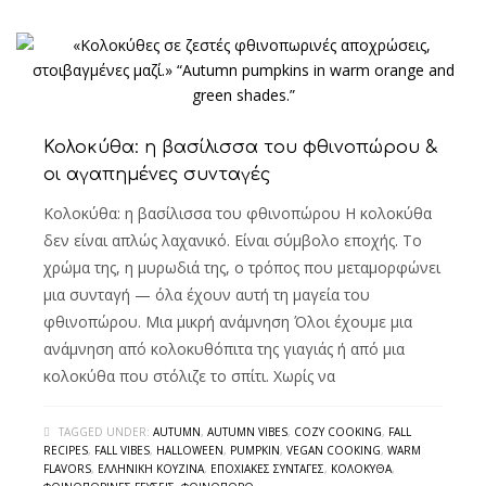
Κολοκύθα: η βασίλισσα του φθινοπώρου &
οι αγαπημένες συνταγές
Κολοκύθα: η βασίλισσα του φθινοπώρου Η κολοκύθα
δεν είναι απλώς λαχανικό. Είναι σύμβολο εποχής. Το
χρώμα της, η μυρωδιά της, ο τρόπος που μεταμορφώνει
μια συνταγή — όλα έχουν αυτή τη μαγεία του
φθινοπώρου. Μια μικρή ανάμνηση Όλοι έχουμε μια
ανάμνηση από κολοκυθόπιτα της γιαγιάς ή από μια
κολοκύθα που στόλιζε το σπίτι. Χωρίς να
TAGGED UNDER:
AUTUMN
,
AUTUMN VIBES
,
COZY COOKING
,
FALL
RECIPES
,
FALL VIBES
,
HALLOWEEN
,
PUMPKIN
,
VEGAN COOKING
,
WARM
FLAVORS
,
ΕΛΛΗΝΙΚΉ ΚΟΥΖΊΝΑ
,
ΕΠΟΧΙΑΚΈΣ ΣΥΝΤΑΓΈΣ
,
ΚΟΛΟΚΎΘΑ
,