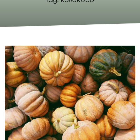
Tag: κολοκύθα