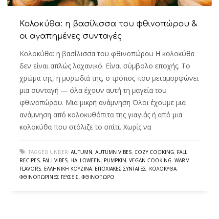
Κολοκύθα: η βασίλισσα του φθινοπώρου &
οι αγαπημένες συνταγές
Κολοκύθα: η βασίλισσα του φθινοπώρου Η κολοκύθα
δεν είναι απλώς λαχανικό. Είναι σύμβολο εποχής. Το
χρώμα της, η μυρωδιά της, ο τρόπος που μεταμορφώνει
μια συνταγή — όλα έχουν αυτή τη μαγεία του
φθινοπώρου. Μια μικρή ανάμνηση Όλοι έχουμε μια
ανάμνηση από κολοκυθόπιτα της γιαγιάς ή από μια
κολοκύθα που στόλιζε το σπίτι. Χωρίς να
TAGGED UNDER:
AUTUMN
,
AUTUMN VIBES
,
COZY COOKING
,
FALL
RECIPES
,
FALL VIBES
,
HALLOWEEN
,
PUMPKIN
,
VEGAN COOKING
,
WARM
FLAVORS
,
ΕΛΛΗΝΙΚΉ ΚΟΥΖΊΝΑ
,
ΕΠΟΧΙΑΚΈΣ ΣΥΝΤΑΓΈΣ
,
ΚΟΛΟΚΎΘΑ
,
ΦΘΙΝΟΠΩΡΙΝΈΣ ΓΕΎΣΕΙΣ
,
ΦΘΙΝΌΠΩΡΟ