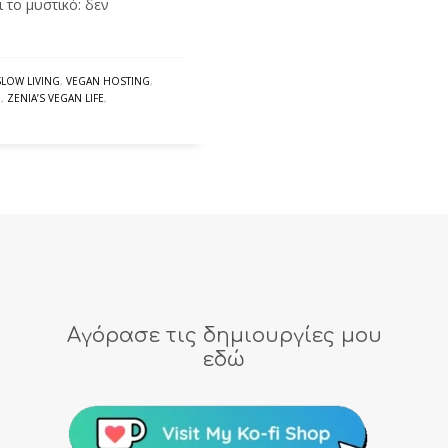
 το μυστικό: δεν
SLOW LIVING
,
VEGAN HOSTING
,
Ό
,
ZENIA’S VEGAN LIFE
,
Αγόρασε τις δημιουργίες μου
εδώ