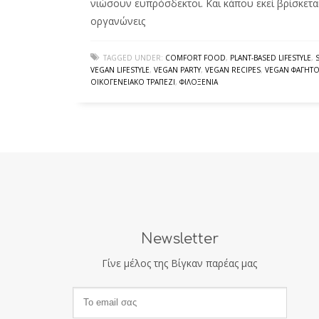
νιώσουν ευπρόσδεκτοι. Και κάπου εκεί βρίσκεται
οργανώνεις
TAGGED UNDER:
COMFORT FOOD
,
PLANT-BASED LIFESTYLE
,
VEGAN LIFESTYLE
,
VEGAN PARTY
,
VEGAN RECIPES
,
VEGAN ΦΑΓΗΤ
ΟΙΚΟΓΕΝΕΙΑΚΌ ΤΡΑΠΈΖΙ
,
ΦΙΛΟΞΕΝΊΑ
Newsletter
Γίνε μέλος της Βίγκαν παρέας μας