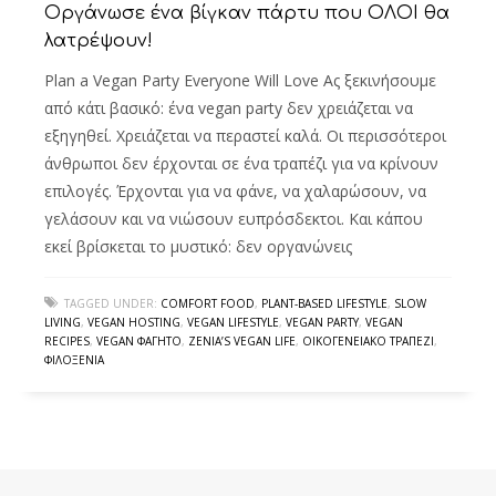
Οργάνωσε ένα βίγκαν πάρτυ που ΟΛΟΙ θα
λατρέψουν!
Plan a Vegan Party Everyone Will Love Ας ξεκινήσουμε
από κάτι βασικό: ένα vegan party δεν χρειάζεται να
εξηγηθεί. Χρειάζεται να περαστεί καλά. Οι περισσότεροι
άνθρωποι δεν έρχονται σε ένα τραπέζι για να κρίνουν
επιλογές. Έρχονται για να φάνε, να χαλαρώσουν, να
γελάσουν και να νιώσουν ευπρόσδεκτοι. Και κάπου
εκεί βρίσκεται το μυστικό: δεν οργανώνεις
TAGGED UNDER:
COMFORT FOOD
,
PLANT-BASED LIFESTYLE
,
SLOW
LIVING
,
VEGAN HOSTING
,
VEGAN LIFESTYLE
,
VEGAN PARTY
,
VEGAN
RECIPES
,
VEGAN ΦΑΓΗΤΌ
,
ZENIA’S VEGAN LIFE
,
ΟΙΚΟΓΕΝΕΙΑΚΌ ΤΡΑΠΈΖΙ
,
ΦΙΛΟΞΕΝΊΑ