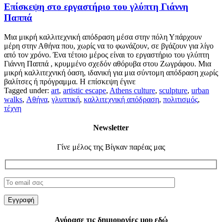
Επίσκεψη στο εργαστήριο του γλύπτη Γιάννη
Παππά
Μια μικρή καλλιτεχνική απόδραση μέσα στην πόλη Υπάρχουν
μέρη στην Αθήνα που, χωρίς να το φωνάζουν, σε βγάζουν για λίγο
από τον χρόνο. Ένα τέτοιο μέρος είναι το εργαστήριο του γλύπτη
Γιάννη Παππά , κρυμμένο σχεδόν αθόρυβα στου Ζωγράφου. Μια
μικρή καλλιτεχνική όαση, ιδανική για μια σύντομη απόδραση χωρίς
βαλίτσες ή πρόγραμμα. Η επίσκεψη έγινε
Tagged under:
art
,
artistic escape
,
Athens culture
,
sculpture
,
urban
walks
,
Αθήνα
,
γλυπτική
,
καλλιτεχνική απόδραση
,
πολιτισμός
,
τέχνη
Newsletter
Γίνε μέλος της Βίγκαν παρέας μας
Αγόρασε τις δημιουργίες μου εδώ