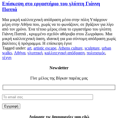
Επίσκεψη στο εργαστήριο του γλύπτη Γιάννη
Παππά
Μια μικρή καλλιτεχνική απόδραση μέσα στην πόλη Υπάρχουν
μέρη στην Αθήνα που, χωρίς να το φωνάζουν, σε βγάζουν για λίγο
από τον χρόνο. Ένα τέτοιο μέρος είναι το εργαστήριο του γλύπτη
Γιάννη Παππά , κρυμμένο σχεδόν αθόρυβα στου Ζωγράφου. Μια
μικρή καλλιτεχνική όαση, ιδανική για μια σύντομη απόδραση χωρίς
βαλίτσες ή πρόγραμμα. Η επίσκεψη έγινε
Tagged under:
art
,
artistic escape
,
Athens culture
,
sculpture
,
urban
walks
,
Αθήνα
,
γλυπτική
,
καλλιτεχνική απόδραση
,
πολιτισμός
,
τέχνη
Newsletter
Γίνε μέλος της Βίγκαν παρέας μας
Αγόρασε τις δημιουργίες μου εδώ