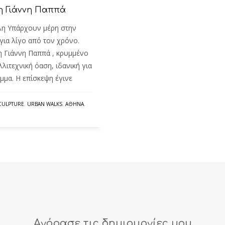
η Γιάννη Παππά
λη Υπάρχουν μέρη στην
για λίγο από τον χρόνο.
τη Γιάννη Παππά , κρυμμένο
ιτεχνική όαση, ιδανική για
μμα. Η επίσκεψη έγινε
CULPTURE
,
URBAN WALKS
,
ΑΘΉΝΑ
,
Αγόρασε τις δημιουργίες μου