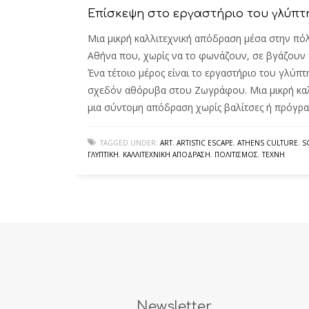
Επίσκεψη στο εργαστήριο του γλύπτ
Μια μικρή καλλιτεχνική απόδραση μέσα στην πό
Αθήνα που, χωρίς να το φωνάζουν, σε βγάζουν 
Ένα τέτοιο μέρος είναι το εργαστήριο του γλύπ
σχεδόν αθόρυβα στου Ζωγράφου. Μια μικρή καλλ
μια σύντομη απόδραση χωρίς βαλίτσες ή πρόγρα
TAGGED UNDER:
ART
,
ARTISTIC ESCAPE
,
ATHENS CULTURE
,
S
ΓΛΥΠΤΙΚΉ
,
ΚΑΛΛΙΤΕΧΝΙΚΉ ΑΠΌΔΡΑΣΗ
,
ΠΟΛΙΤΙΣΜΌΣ
,
ΤΈΧΝΗ
Newsletter