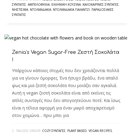
ΣΥΝΤΑΓΈΣ
,
ΑΜΠΕΛΌΦΥΛΛΑ
,
ΕΛΛΗΝΙΚΉ ΚΟΥΖΊΝΑ
,
ΚΑΛΟΚΑΙΡΙΝΈΣ ΣΥΝΤΑΓΈΣ
,
ΝΗΣΤΊΣΙΜΑ
,
ΝΤΟΛΜΑΔΆΚΙΑ
,
ΝΤΟΛΜΑΔΆΚΙΑ ΓΙΑΛΑΝΤΖΊ
,
ΠΑΡΑΔΟΣΙΑΚΈΣ
ΣΥΝΤΑΓΈΣ
Zenia’s Vegan Sugar-Free Ζεστή Σοκολάτα
!
Υπάρχουν κάποιες στιγμές που δεν χρειάζονται πολλά
για να γίνουν όμορφες. Ένα ήσυχο βράδυ, ένα απαλό
φως και μια ζεστή σοκολάτα που μοιάζει σαν αγκαλιά.
Αυτή η vegan ζεστή σοκολάτα είναι από εκείνες τις
απλές συνταγές που δεν απογοητεύουν ποτέ. Και ίσως
είναι η τέλεια αφορμή για έναν μικρό αποχαιρετισμό
στον χειμώνα… πριν μπει για
TAGGED UNDER:
COZY ΣΥΝΤΑΓΈΣ
,
PLANT BASED
,
VEGAN RECIPES
,