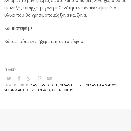
Αν όμως το μαγειρέψεις σωστά και του δώσεις λίγο χώρο να σε
εκπλήξει, υπάρχει μεγάλη πιθανότητα να ανακαλύψεις ένα
υλικό που θα χρησιμοποιείς ξανά και ξανά.
Και πίστεψέ με…
Κάποτε ούτε εγώ ήξερα τι ήταν το τόφου.
TAGGED UNDER:
PLANT BASED
,
TOFU
,
VEGAN LIFESTYLE
,
VEGAN ΓΙΑ ΑΡΧΆΡΙΟΥΣ
,
VEGAN ΔΙΑΤΡΟΦΉ
,
VEGAN ΥΛΙΚΆ
,
ΣΌΓΙΑ
,
ΤΌΦΟΥ